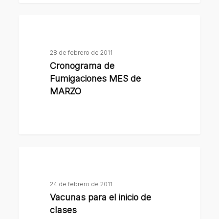
Cronograma
de
Fumigaciones
28 de febrero de 2011
MES
Cronograma de
de
Fumigaciones MES de
MARZO
MARZO
Vacunas
para
el
24 de febrero de 2011
inicio
Vacunas para el inicio de
de
clases