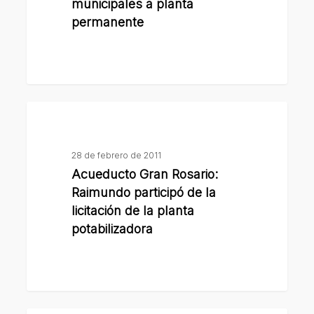
planta
municipales a planta
permanente
permanente
Acueducto
Gran
Rosario:
28 de febrero de 2011
Raimundo
Acueducto Gran Rosario:
participó
Raimundo participó de la
de
licitación de la planta
la
potabilizadora
licitación
de
la
planta