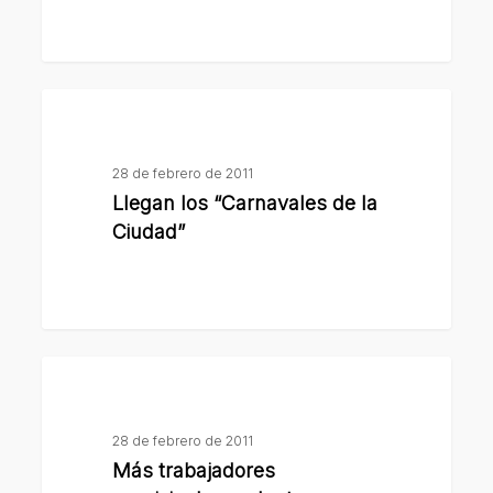
Llegan
los
“Carnavales
28 de febrero de 2011
de
Llegan los “Carnavales de la
la
Ciudad”
Ciudad”
Más
trabajadores
municipales
28 de febrero de 2011
a
Más trabajadores