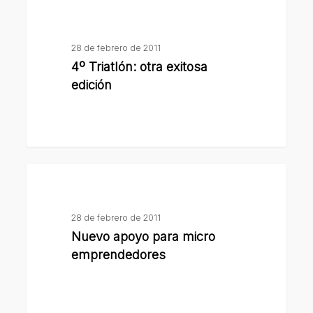
4º
potabilizadora
Triatlón:
otra
28 de febrero de 2011
exitosa
4º Triatlón: otra exitosa
edición
edición
Nuevo
apoyo
para
28 de febrero de 2011
micro
Nuevo apoyo para micro
emprendedores
emprendedores