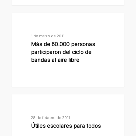
Más
de
60.000
1 de marzo de 2011
personas
Más de 60.000 personas
participaron
participaron del ciclo de
del
bandas al aire libre
ciclo
de
bandas
al
Útiles
aire
escolares
libre
para
28 de febrero de 2011
todos
Útiles escolares para todos