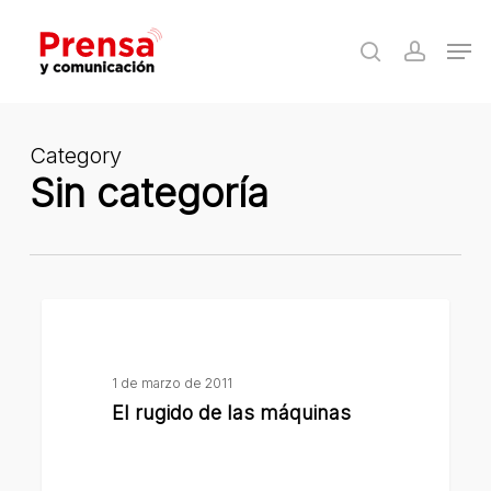
Skip
Men
to
search
accoun
Close
main
Menu
content
Category
Sin categoría
El
rugido
de
1 de marzo de 2011
las
El rugido de las máquinas
máquinas