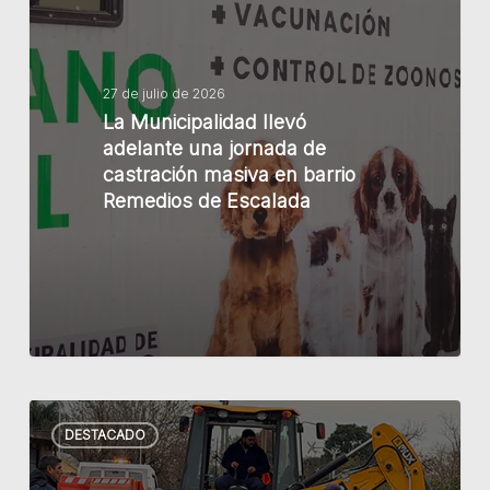
llevó
adelante
una
jornada
27 de julio de 2026
La Municipalidad llevó
de
adelante una jornada de
castración
castración masiva en barrio
masiva
Remedios de Escalada
en
barrio
Remedios
de
Escalada
La
DESTACADO
Municipalidad
intensifica