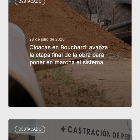
DESTACADO
en
Bouchard:
avanza
la
etapa
28 de julio de 2026
Cloacas en Bouchard: avanza
final
la etapa final de la obra para
de
poner en marcha el sistema
la
obra
para
poner
en
marcha
el
La
sistema
DESTACADO
Municipalidad