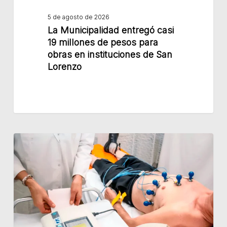
instituciones
5 de agosto de 2026
de
La Municipalidad entregó casi
San
19 millones de pesos para
Lorenzo
obras en instituciones de San
Lorenzo
Se
desarrollará
una
nueva
campaña
gratuita
de