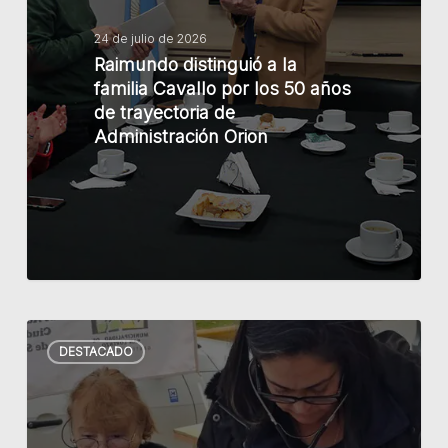
familia
Cavallo
24 de julio de 2026
Raimundo distinguió a la
por
familia Cavallo por los 50 años
los
de trayectoria de
50
Administración Orion
años
de
trayectoria
de
Administración
Orion
Con
DESTACADO
una
jornada
de
prevención,