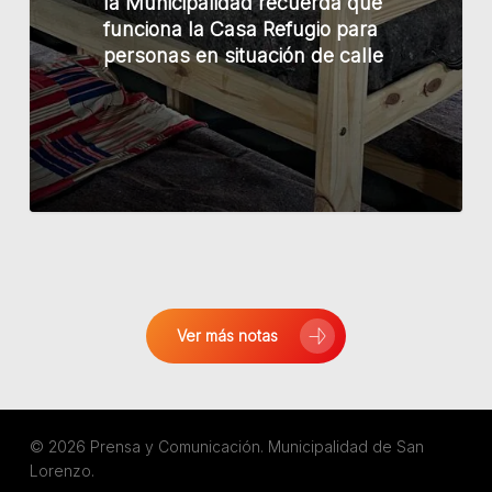
la Municipalidad recuerda que
que
funciona la Casa Refugio para
funciona
personas en situación de calle
la
Casa
Refugio
para
personas
en
situación
de
calle
Ver más notas
© 2026 Prensa y Comunicación. Municipalidad de San
Lorenzo.