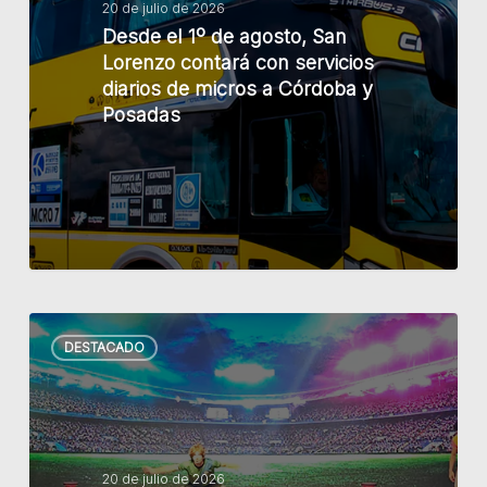
San
20 de julio de 2026
Desde el 1º de agosto, San
Lorenzo
Lorenzo contará con servicios
contará
diarios de micros a Córdoba y
con
Posadas
servicios
diarios
de
micros
a
Córdoba
y
Vacaciones
Posadas
DESTACADO
de
invierno:
más
de
11
20 de julio de 2026