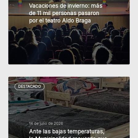
Vacaciones de invierno: más
mil
de 11 mil personas pasaron
personas
por el teatro Aldo Braga
pasaron
por
el
teatro
Aldo
Braga
Ante
DESTACADO
las
bajas
temperaturas,
la
Municipalidad
14 de julio de 2026
Ante las bajas temperaturas,
recuerda