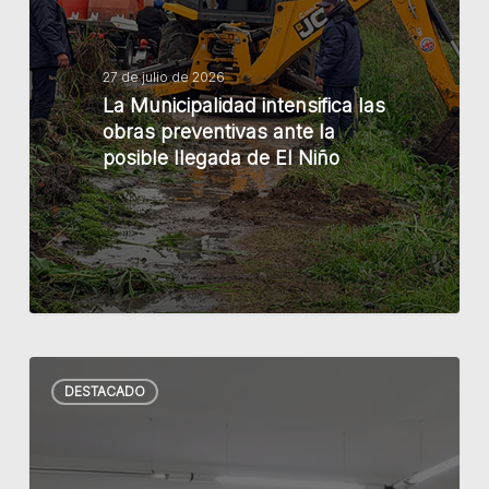
las
obras
preventivas
27 de julio de 2026
La Municipalidad intensifica las
ante
obras preventivas ante la
la
posible llegada de El Niño
posible
llegada
de
El
Niño
Primer
DESTACADO
paso
hacia
el