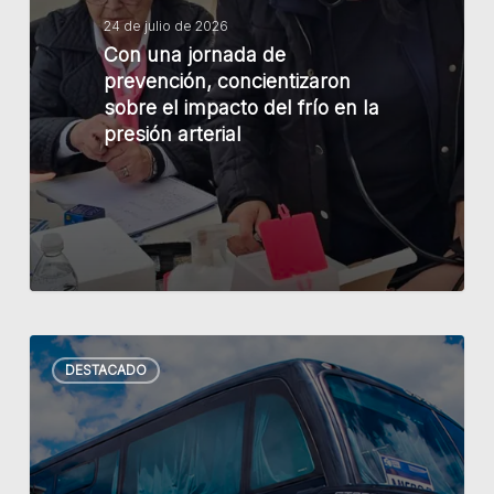
concientizaron
24 de julio de 2026
Con una jornada de
sobre
prevención, concientizaron
el
sobre el impacto del frío en la
impacto
presión arterial
del
frío
en
la
presión
arterial
Desde
DESTACADO
el
1º
de
agosto,