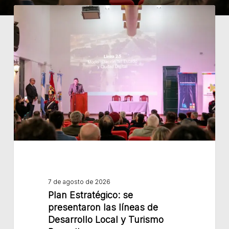
Plan
Estratégico:
se
presentaron
las
líneas
de
Desarrollo
Local
y
Turismo
Receptivo
7 de agosto de 2026
Plan Estratégico: se
presentaron las líneas de
Desarrollo Local y Turismo