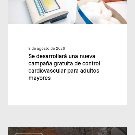
control
cardiovascular
para
adultos
mayores
3 de agosto de 2026
Se desarrollará una nueva
campaña gratuita de control
cardiovascular para adultos
mayores
Cloacas