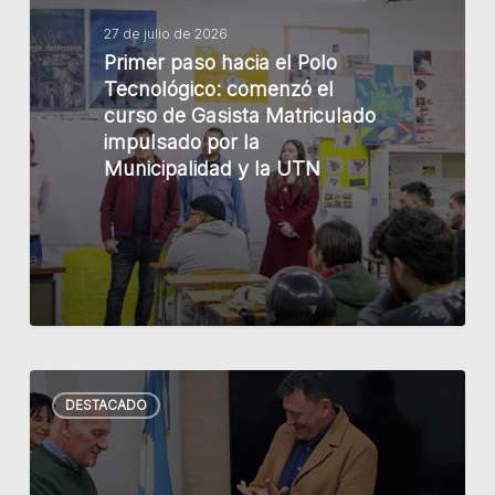
Polo
Tecnológico:
27 de julio de 2026
Primer paso hacia el Polo
comenzó
Tecnológico: comenzó el
el
curso de Gasista Matriculado
curso
impulsado por la
de
Municipalidad y la UTN
Gasista
Matriculado
impulsado
por
la
Municipalidad
y
Raimundo
la
DESTACADO
distinguió
UTN
a
la