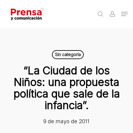
Skip
Men
to
search
accoun
Close
main
Menu
content
Sin categoría
“La Ciudad de los
Niños: una propuesta
política que sale de la
infancia”.
9 de mayo de 2011