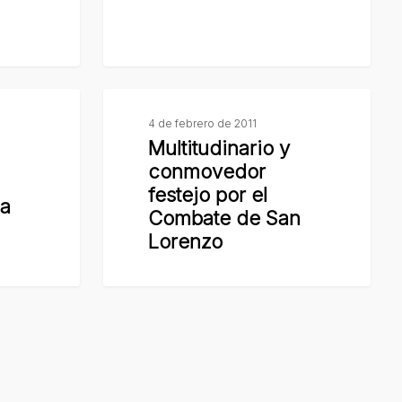
Multitudinario
y
4 de febrero de 2011
Multitudinario y
conmovedor
a
conmovedor
festejo
festejo por el
por
ua
Combate de San
el
Lorenzo
Combate
de
San
Lorenzo