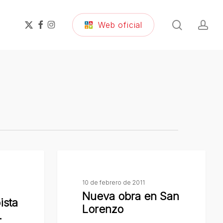
search
ac
x-
facebook
instagram
Web oficial
twitter
Nueva
obra
10 de febrero de 2011
en
Nueva obra en San
San
ista
Lorenzo
Lorenzo
.