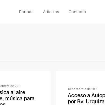
Portada
Artículos
Contacto
Acceso
a
 febrero de 2011
Autopista
10 de febrero de 2011
ica al aire
por
Acceso a Autop
re, música para
Bv.
por Bv. Urquiza
os