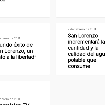
Urquiza.
San
7 de febrero de 2011
Lorenzo
San Lorenzo
febrero de 2011
incrementará
incrementará l
undo éxito de
la
cantidad y la
n Lorenzo, un
cantidad
calidad del ag
to a la libertad”
y
potable que
la
consume
calidad
del
ón
agua
potable
que
febrero de 2011
consume