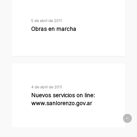
Obras
en
marcha
5 de abril de 2011
Obras en marcha
Nuevos
servicios
on
4 de abril de 2011
line:
Nuevos servicios on line:
www.sanlorenzo.gov.ar
www.sanlorenzo.gov.ar