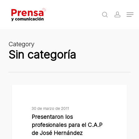
Skip
Men
to
search
accoun
Close
main
Menu
content
Category
Sin categoría
Presentaron
los
profesionales
30 de marzo de 2011
para
Presentaron los
el
profesionales para el C.A.P
C.A.P
de José Hernández