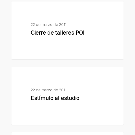
Cierre
de
talleres
22 de marzo de 2011
POI
Cierre de talleres POI
Estímulo
al
estudio
22 de marzo de 2011
Estímulo al estudio