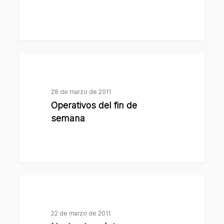
Bike
Operativos
del
fin
28 de marzo de 2011
de
Operativos del fin de
semana
semana
Noche
de
música
22 de marzo de 2011
y