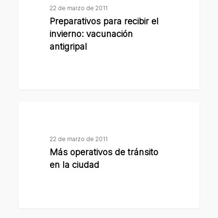
recibir
22 de marzo de 2011
el
Preparativos para recibir el
invierno:
invierno: vacunación
vacunación
antigripal
antigripal
Más
operativos
de
22 de marzo de 2011
tránsito
Más operativos de tránsito
en
en la ciudad
la
ciudad