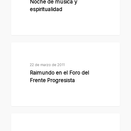
Noche de música y
espiritualidad
espiritualidad
Raimundo
en
el
22 de marzo de 2011
Foro
Raimundo en el Foro del
del
Frente Progresista
Frente
Progresista
Preparativos
para