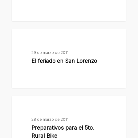
de
José
Hernández
El
feriado
en
29 de marzo de 2011
San
El feriado en San Lorenzo
Lorenzo
Preparativos
para
el
28 de marzo de 2011
5to.
Preparativos para el 5to.
Rural
Rural Bike