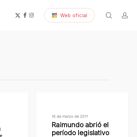
search
ac
x-
facebook
instagram
Web oficial
twitter
Raimundo
abrió
el
16 de marzo de 2011
período
Raimundo abrió el
a
legislativo
período legislativo
s