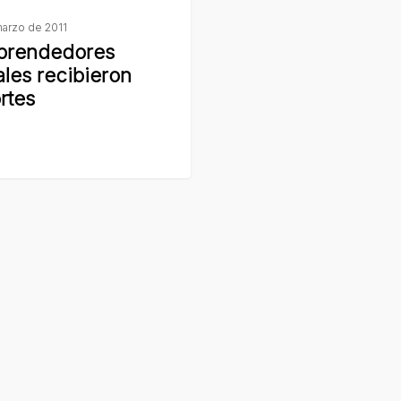
marzo de 2011
prendedores
ales recibieron
rtes