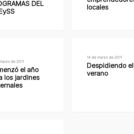
locales
OGRAMAS DEL
locales
EySS
Despidiendo
el
14 de marzo de 2011
verano
marzo de 2011
Despidiendo el
enzó el año
verano
a los jardines
ernales
s
dores