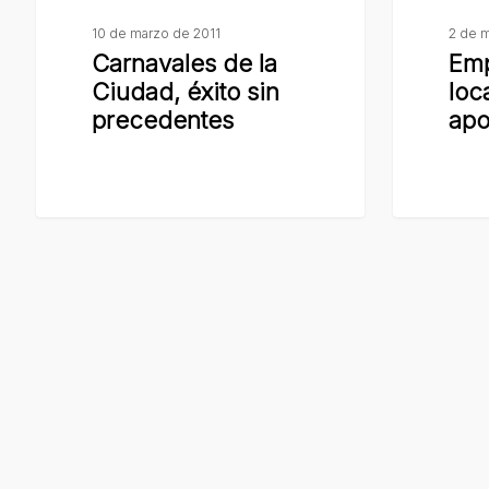
la
recibieron
10 de marzo de 2011
2 de 
Ciudad,
aportes
Carnavales de la
Em
éxito
Ciudad, éxito sin
loc
sin
precedentes
apo
precedentes