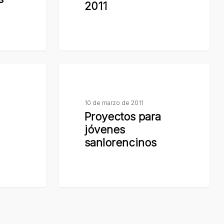
2011
2011
Proyectos
para
jóvenes
10 de marzo de 2011
sanlorencinos
Proyectos para
jóvenes
sanlorencinos