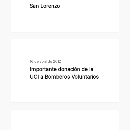
un
San Lorenzo
encuentro
nacional
en
San
Importante
Lorenzo
donación
de
16 de abril de 2012
la
Importante donación de la
UCI
UCI a Bomberos Voluntarios
a
Bomberos
Voluntarios
Raimundo
participó
del