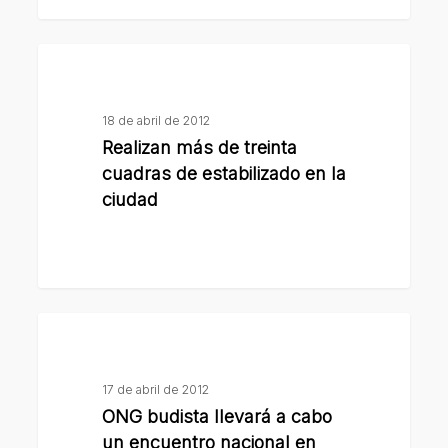
Realizan
más
de
18 de abril de 2012
treinta
Realizan más de treinta
cuadras
cuadras de estabilizado en la
de
ciudad
estabilizado
en
la
ciudad
ONG
budista
llevará
17 de abril de 2012
a
ONG budista llevará a cabo
cabo
un encuentro nacional en