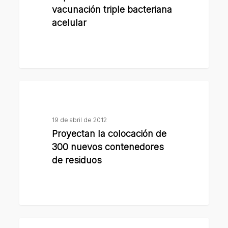
triple
vacunación triple bacteriana
bacteriana
acelular
acelular
Proyectan
la
colocación
19 de abril de 2012
de
Proyectan la colocación de
300
300 nuevos contenedores
nuevos
de residuos
contenedores
de
residuos
El