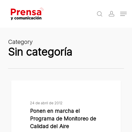
Skip
Men
to
search
accoun
Close
main
Menu
content
Category
Sin categoría
Ponen
en
marcha
24 de abril de 2012
el
Ponen en marcha el
Programa
Programa de Monitoreo de
de
Calidad del Aire