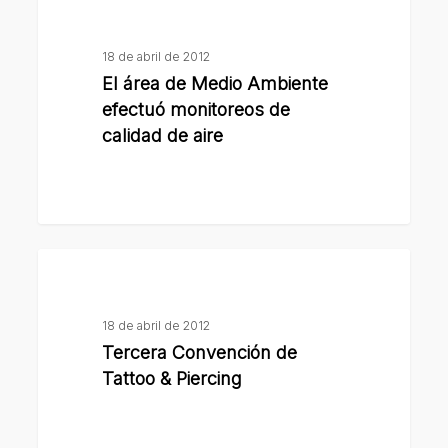
área
de
18 de abril de 2012
Medio
El área de Medio Ambiente
Ambiente
efectuó monitoreos de
efectuó
calidad de aire
monitoreos
de
calidad
de
Tercera
aire
Convención
de
18 de abril de 2012
Tattoo
Tercera Convención de
&
Tattoo & Piercing
Piercing