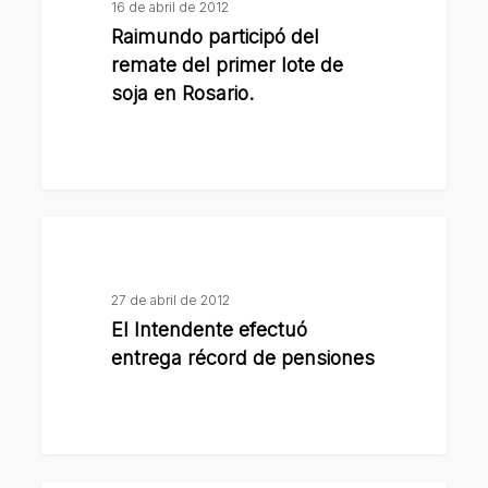
16 de abril de 2012
remate
Raimundo participó del
del
remate del primer lote de
primer
soja en Rosario.
lote
de
soja
en
El
Rosario.
Intendente
efectuó
27 de abril de 2012
entrega
El Intendente efectuó
récord
entrega récord de pensiones
de
pensiones