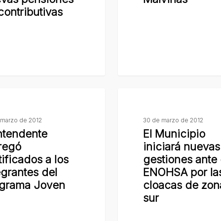
Malvinas
contributivas
vas
El
e
Municipio
 marzo de 2012
30 de marzo de 2012
iniciará
Intendente
El Municipio
s
nuevas
regó
iniciará nuevas
gestiones
tificados a los
gestiones ante 
ante
egrantes del
ENOHSA por la
s
el
grama Joven
cloacas de zon
ENOHSA
sur
por
las