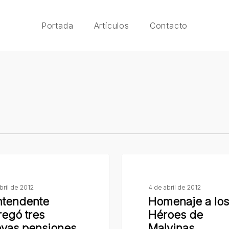
Portada
Artículos
Contacto
Homenaje
e
a
bril de 2012
4 de abril de 2012
los
Intendente
Homenaje a los
Héroes
regó tres
Héroes de
de
vas pensiones
Malvinas