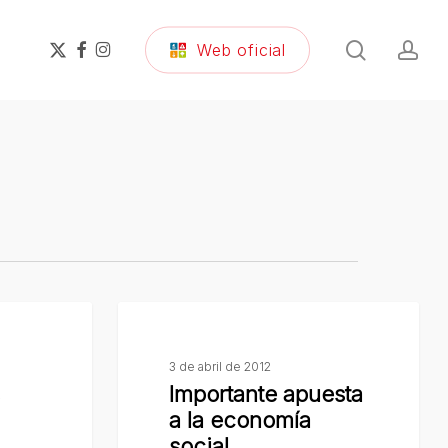
search
ac
x-
facebook
instagram
Web oficial
twitter
Importante
apuesta
3 de abril de 2012
a
Importante apuesta
la
a la economía
economía
social