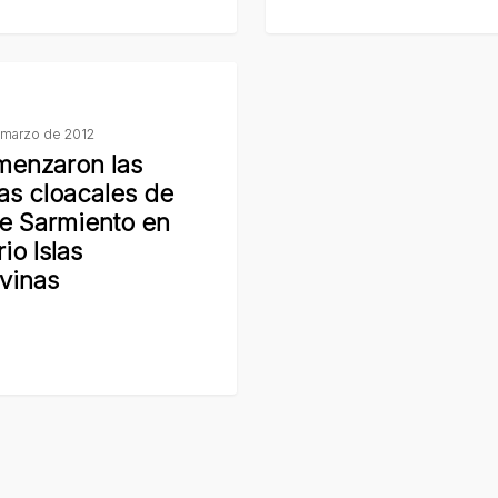
cloacas
de
on
zona
sur
 marzo de 2012
enzaron las
as cloacales de
le Sarmiento en
io Islas
vinas