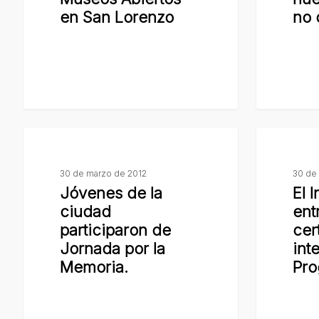
en
pensiones
en San Lorenzo
no 
San
no
Lorenzo
contributi
Jóvenes
El
de
Intendent
30 de marzo de 2012
30 de
la
entregó
Jóvenes de la
El 
ciudad
certificado
ciudad
ent
participaron
a
participaron de
cer
de
los
Jornada por la
int
Jornada
integrante
Memoria.
Pro
por
del
la
Programa
Memoria.
Joven