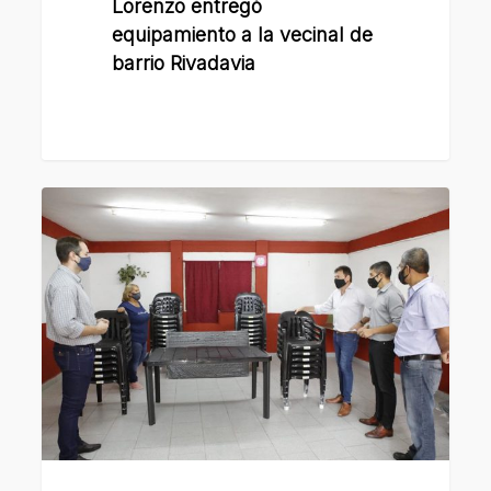
Lorenzo entregó
equipamiento a la vecinal de
barrio Rivadavia
La
Municipalidad
de
San
Lorenzo
entregó
mobiliario
a
la
vecinal