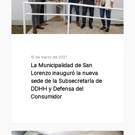
inauguró
la
nueva
sede
de
la
Subsecretaría
15 de marzo de 2021
de
La Municipalidad de San
DDHH
Lorenzo inauguró la nueva
y
sede de la Subsecretaría de
DDHH y Defensa del
Defensa
Consumidor
del
Consumidor
Presupuesto