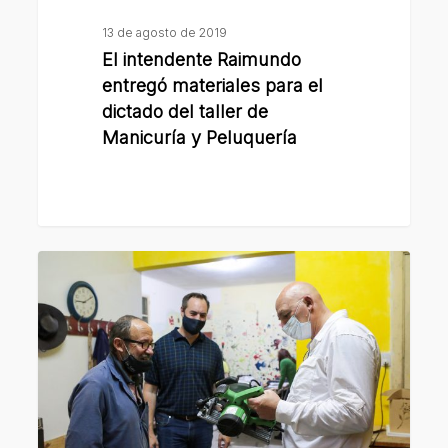
Manicuría
13 de agosto de 2019
y
El intendente Raimundo
Peluquería
entregó materiales para el
dictado del taller de
Manicuría y Peluquería
La
Municipalidad
entregó
al
Refugio
Joven
materiales