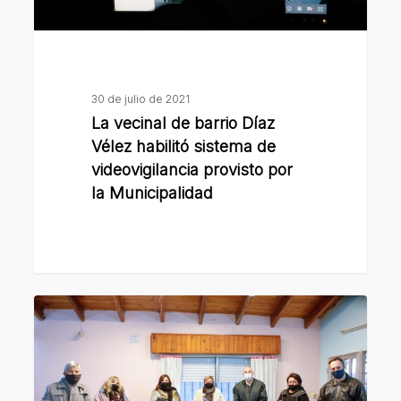
de
videovigilancia
provisto
por
30 de julio de 2021
la
La vecinal de barrio Díaz
Municipalidad
Vélez habilitó sistema de
videovigilancia provisto por
la Municipalidad
La
Municipalidad
entregó
insumos