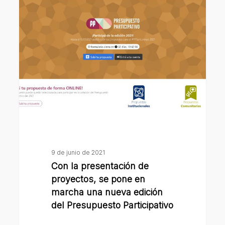
la
presentación
de
proyectos,
se
pone
en
marcha
una
nueva
edición
9 de junio de 2021
del
Con la presentación de
Presupuesto
proyectos, se pone en
Participativo
marcha una nueva edición
del Presupuesto Participativo