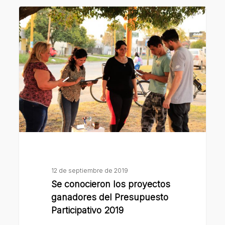
Se
conocieron
los
proyectos
ganadores
del
Presupuesto
Participativo
2019
12 de septiembre de 2019
Se conocieron los proyectos
ganadores del Presupuesto
Participativo 2019