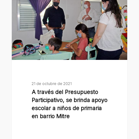
del
Presupuesto
Participativo,
se
brinda
apoyo
escolar
a
niños
de
21 de octubre de 2021
primaria
A través del Presupuesto
en
Participativo, se brinda apoyo
barrio
escolar a niños de primaria
en barrio Mitre
Mitre