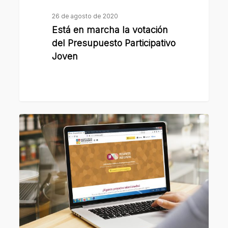
26 de agosto de 2020
Está en marcha la votación
del Presupuesto Participativo
Joven
Se
dieron
a
conocer
los
proyectos
ganadores
del