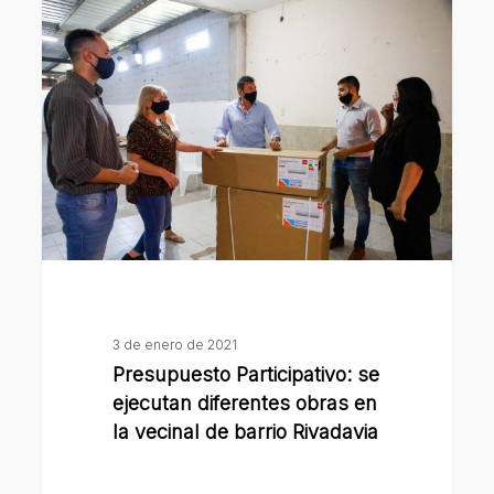
Participativo:
se
ejecutan
diferentes
obras
en
la
vecinal
de
barrio
Rivadavia
3 de enero de 2021
Presupuesto Participativo: se
ejecutan diferentes obras en
la vecinal de barrio Rivadavia