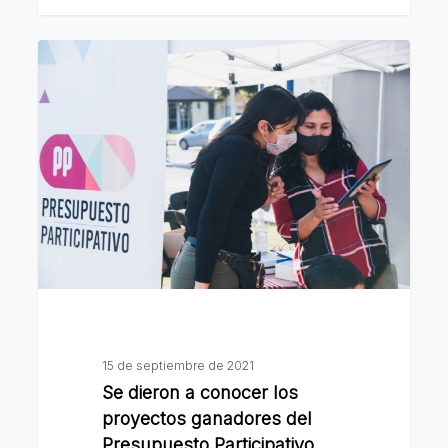
Se
dieron
a
conocer
los
proyectos
ganadores
del
Presupuesto
Participativo
2021
15 de septiembre de 2021
Se dieron a conocer los
proyectos ganadores del
Presupuesto Participativo