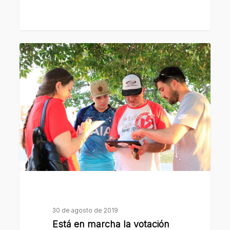
Está
en
marcha
la
votación
del
Presupuesto
Participativo
2019
30 de agosto de 2019
Está en marcha la votación