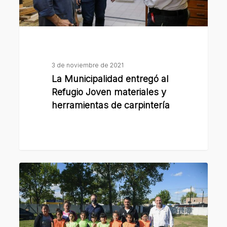
y
herramientas
de
carpintería
3 de noviembre de 2021
La Municipalidad entregó al
Refugio Joven materiales y
herramientas de carpintería
La
Municipalidad
aportó
materiales
deportivos