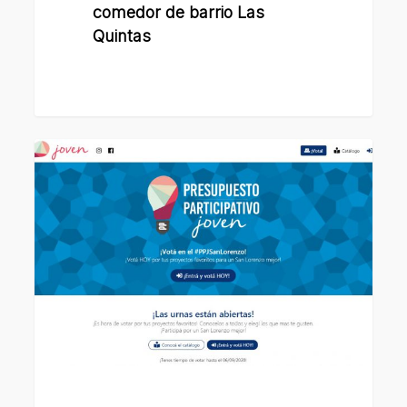
comedor de barrio Las
Quintas
Está
en
marcha
la
votación
del
Presupuesto
Participativo
Joven