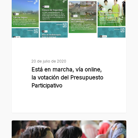
la
votación
del
Presupuesto
Participativo
20 de julio de 2020
Está en marcha, vía online,
la votación del Presupuesto
Participativo
Música
y