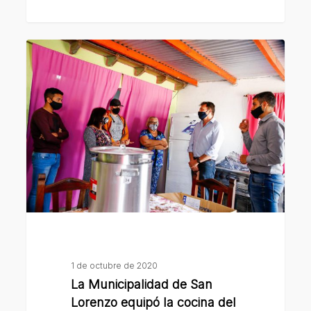
La
Municipalidad
de
San
Lorenzo
equipó
la
cocina
del
comedor
de
barrio
1 de octubre de 2020
Las
La Municipalidad de San
Quintas
Lorenzo equipó la cocina del