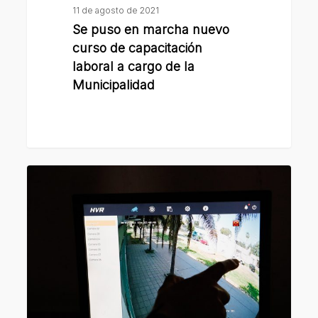
de
11 de agosto de 2021
la
Se puso en marcha nuevo
Municipalidad
curso de capacitación
laboral a cargo de la
Municipalidad
La
vecinal
de
barrio
Díaz
Vélez
habilitó
sistema