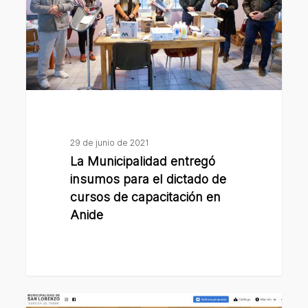
para
el
dictado
de
cursos
de
capacitación
en
29 de junio de 2021
Anide
La Municipalidad entregó
insumos para el dictado de
cursos de capacitación en
Anide
Con