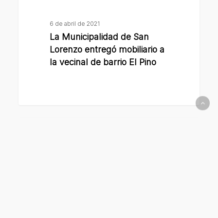
de
barrio
6 de abril de 2021
El
La Municipalidad de San
Pino
Lorenzo entregó mobiliario a
la vecinal de barrio El Pino
La
Municipalidad
de
San
Lorenzo
inauguró
la