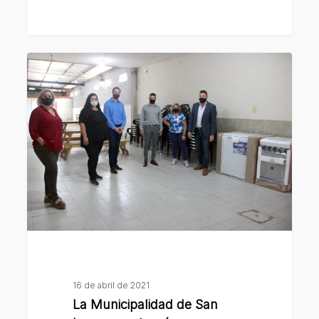
La
Municipalidad
de
San
Lorenzo
entregó
equipamiento
a
la
vecinal
de
barrio
16 de abril de 2021
Rivadavia
La Municipalidad de San