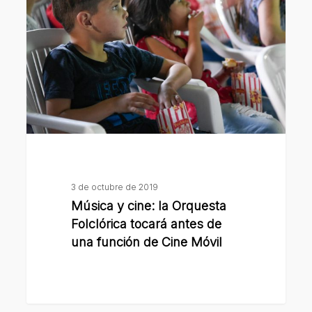
cine:
la
Orquesta
Folclórica
tocará
antes
de
una
función
de
3 de octubre de 2019
Cine
Música y cine: la Orquesta
Móvil
Folclórica tocará antes de
una función de Cine Móvil