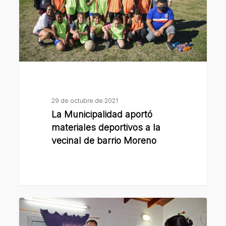
a
la
vecinal
de
barrio
Moreno
29 de octubre de 2021
La Municipalidad aportó
materiales deportivos a la
vecinal de barrio Moreno
A
través