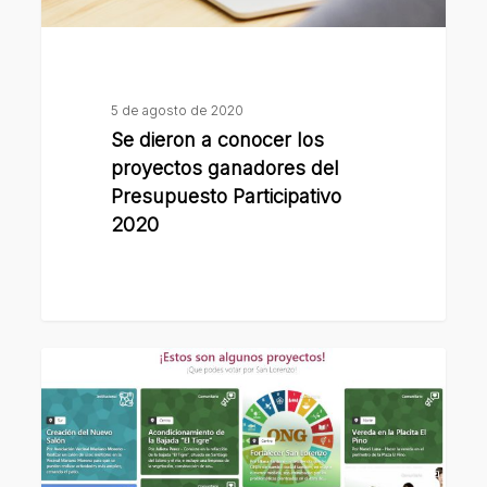
Presupuesto
Participativo
2020
5 de agosto de 2020
Se dieron a conocer los
proyectos ganadores del
Presupuesto Participativo
2020
Está
en
marcha,
vía
online,