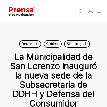
Skip
Men
to
search
accoun
Close
main
Menu
content
Destacado
Gráficas
Sin categoría
La Municipalidad de
San Lorenzo inauguró
la nueva sede de la
Subsecretaría de
DDHH y Defensa del
Consumidor