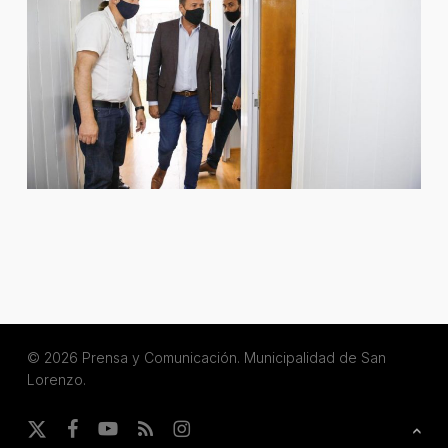
© 2026 Prensa y Comunicación. Municipalidad de San
Lorenzo.
x-
facebook
youtube
RSS
instagram
twitter