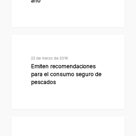
de
año
alimentos
a
alumnos
de
Emiten
5º
recomendaciones
año
para
22 de marzo de 2016
el
Emiten recomendaciones
consumo
para el consumo seguro de
seguro
pescados
de
pescados
El
municipio