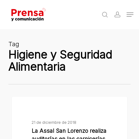
Skip
Men
to
search
accoun
Close
main
Menu
content
Tag
Higiene y Seguridad
Alimentaria
La
Assal
San
21 de diciembre de 2018
Lorenzo
La Assal San Lorenzo realiza
realiza
auditorías en las carnicerías