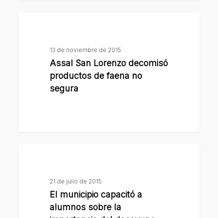
alimentos
Assal
San
Lorenzo
13 de noviembre de 2015
decomisó
Assal San Lorenzo decomisó
productos
productos de faena no
de
segura
faena
no
segura
El
municipio
capacitó
21 de julio de 2015
a
El municipio capacitó a
alumnos
alumnos sobre la