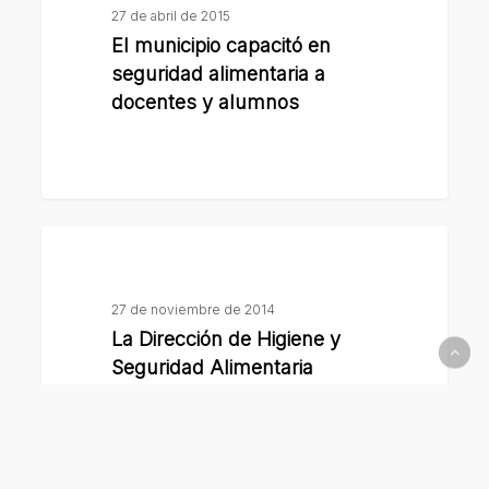
capacitó
27 de abril de 2015
en
El municipio capacitó en
seguridad
seguridad alimentaria a
alimentaria
docentes y alumnos
a
docentes
y
alumnos
La
Dirección
de
27 de noviembre de 2014
Higiene
La Dirección de Higiene y
y
Seguridad Alimentaria
Seguridad
incorpora un vehículo propio
Alimentaria
incorpora
un