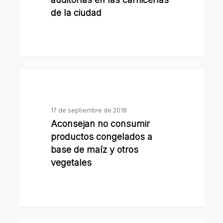
auditorías
de la ciudad
en
las
carnicerías
de
Aconsejan
la
no
ciudad
consumir
17 de septiembre de 2018
productos
Aconsejan no consumir
congelados
productos congelados a
a
base de maíz y otros
base
vegetales
de
maíz
y
otros