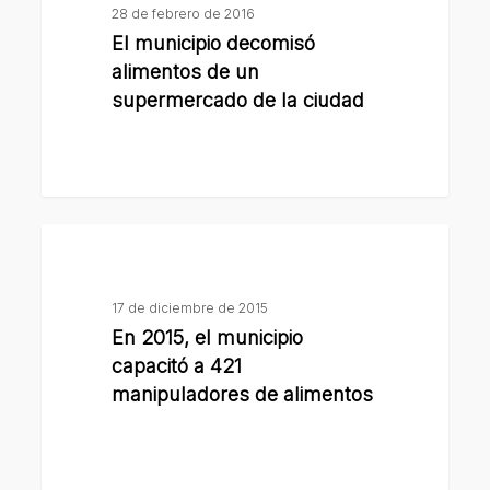
decomisó
28 de febrero de 2016
alimentos
El municipio decomisó
de
alimentos de un
un
supermercado de la ciudad
supermercado
de
la
ciudad
En
2015,
el
17 de diciembre de 2015
municipio
En 2015, el municipio
capacitó
capacitó a 421
a
manipuladores de alimentos
421
manipuladores
de