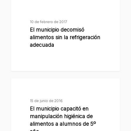
El
vegetales
municipio
decomisó
10 de febrero de 2017
alimentos
El municipio decomisó
sin
alimentos sin la refrigeración
la
adecuada
refrigeración
adecuada
El
municipio
capacitó
15 de junio de 2016
en
El municipio capacitó en
manipulación
manipulación higiénica de
higiénica
alimentos a alumnos de 5º