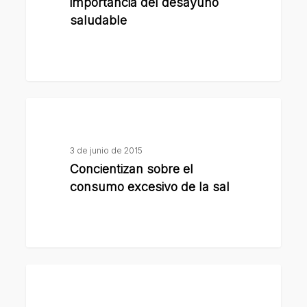
sobre
importancia del desayuno
la
saludable
importancia
del
desayuno
saludable
Concientizan
sobre
el
3 de junio de 2015
consumo
Concientizan sobre el
excesivo
consumo excesivo de la sal
de
la
sal
El
municipio