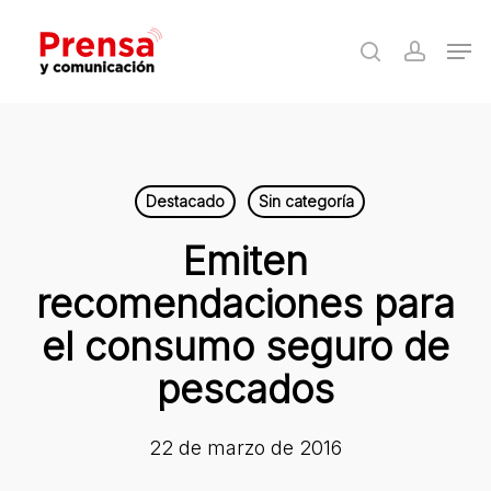
Skip
Men
to
search
accoun
Close
main
Menu
content
Destacado
Sin categoría
Emiten
recomendaciones para
el consumo seguro de
pescados
22 de marzo de 2016