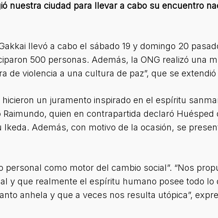
gió nuestra ciudad para llevar a cabo su encuentro nac
 Gakkai llevó a cabo el sábado 19 y domingo 20 pasad
iciparon 500 personas. Además, la ONG realizó una m
a de violencia a una cultura de paz”, que se extendió 
hicieron un juramento inspirado en el espíritu sanma
do Raimundo, quien en contrapartida declaró Huésped 
ku Ikeda. Además, con motivo de la ocasión, se prese
bio personal como motor del cambio social”. “Nos pro
l y que realmente el espíritu humano posee todo lo q
tanto anhela y que a veces nos resulta utópica”, exp