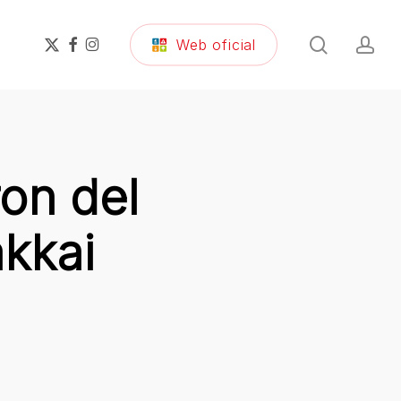
search
ac
x-
facebook
instagram
Web oficial
twitter
on del
kkai