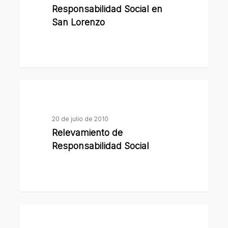
Social
Responsabilidad Social en
en
San Lorenzo
San
Lorenzo
Relevamiento
de
Responsabilidad
20 de julio de 2010
Social
Relevamiento de
Responsabilidad Social
San
Lorenzo