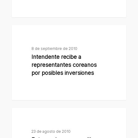
embajadores
de
la
Intendente
Unión
recibe
Europea
a
8 de septiembre de 2010
representantes
Intendente recibe a
coreanos
representantes coreanos
por
por posibles inversiones
posibles
inversiones
Entrega
de
papa
23 de agosto de 2010
semilla