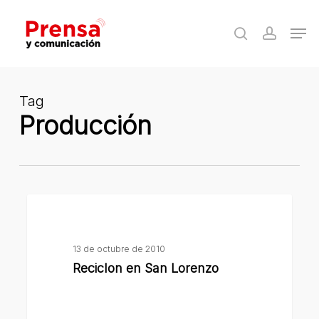
Skip
Men
to
search
accoun
Close
main
Menu
content
Tag
Producción
Reciclon
en
San
13 de octubre de 2010
Lorenzo
Reciclon en San Lorenzo