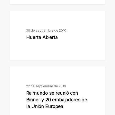
Huerta
Abierta
30 de septiembre de 2010
Huerta Abierta
Raimundo
se
reunió
22 de septiembre de 2010
con
Raimundo se reunió con
Binner
Binner y 20 embajadores de
y
la Unión Europea
20