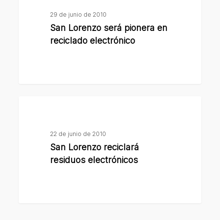
será
29 de junio de 2010
pionera
San Lorenzo será pionera en
en
reciclado electrónico
reciclado
electrónico
San
Lorenzo
reciclará
22 de junio de 2010
residuos
San Lorenzo reciclará
electrónicos
residuos electrónicos