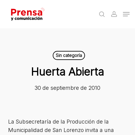
Skip
Men
to
search
accoun
Close
main
Menu
content
Sin categoría
Huerta Abierta
30 de septiembre de 2010
La Subsecretaría de la Producción de la
Municipalidad de San Lorenzo invita a una