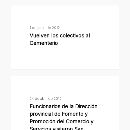
Consumidor
Vuelven
los
colectivos
1 de junio de 2012
al
Vuelven los colectivos al
Cementerio
Cementerio
Funcionarios
de
la
24 de abril de 2012
Dirección
Funcionarios de la Dirección
provincial
provincial de Fomento y
de
Promoción del Comercio y
Fomento
Servicios visitaron San