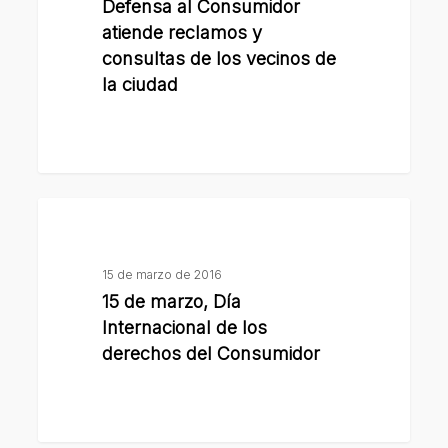
Defensa al Consumidor
reclamos
atiende reclamos y
y
consultas de los vecinos de
consultas de
la ciudad
los
vecinos
de
la
15
ciudad
de
marzo,
15 de marzo de 2016
Día
15 de marzo, Día
Internacional
Internacional de los
de
derechos del Consumidor
los
derechos
del