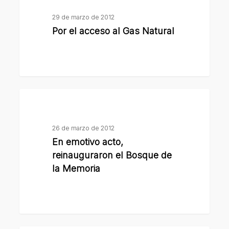
acceso
29 de marzo de 2012
al
Por el acceso al Gas Natural
Gas
Natural
En
emotivo
acto,
26 de marzo de 2012
reinauguraron
En emotivo acto,
el
reinauguraron el Bosque de
Bosque
la Memoria
de
la
Memoria