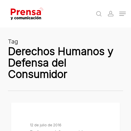
Skip
Men
to
search
accoun
Close
main
Menu
content
Tag
Derechos Humanos y
Defensa del
Consumidor
Defensa
al
Consumidor
12 de julio de 2016
atiende