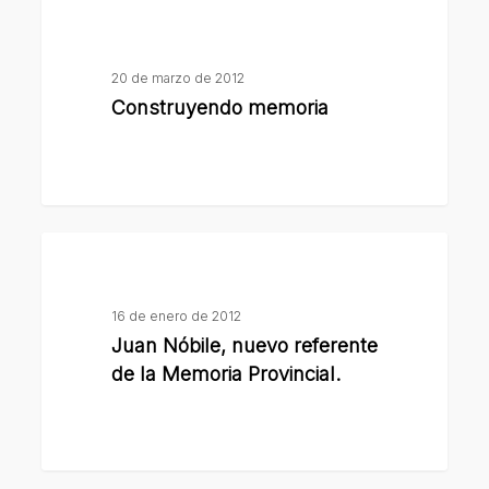
Construyendo
memoria
20 de marzo de 2012
Construyendo memoria
Juan
Nóbile,
nuevo
16 de enero de 2012
referente
Juan Nóbile, nuevo referente
de
de la Memoria Provincial.
la
Memoria
Provincial.