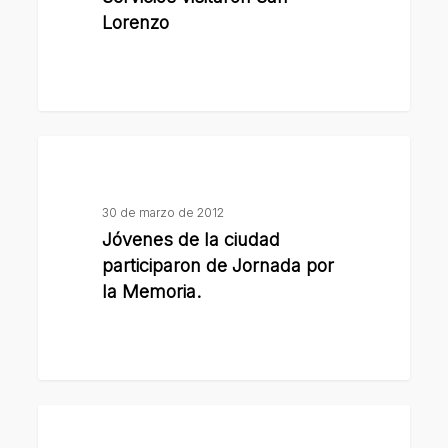
Lorenzo
y
Promoción
del
Comercio
y
Jóvenes
Servicios
de
visitaron
la
30 de marzo de 2012
San
ciudad
Jóvenes de la ciudad
Lorenzo
participaron
participaron de Jornada por
de
la Memoria.
Jornada
por
la
Memoria.
Por
el