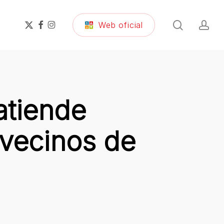
search
ac
x-
facebook
instagram
Web oficial
twitter
atiende
 vecinos de