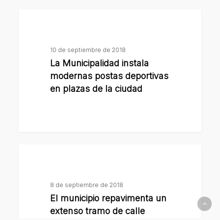
nueva
La
plataforma
Municipalidad
online
instala
10 de septiembre de 2018
modernas
La Municipalidad instala
postas
modernas postas deportivas
deportivas
en plazas de la ciudad
en
plazas
de
la
El
ciudad
municipio
repavimenta
8 de septiembre de 2018
un
El municipio repavimenta un
extenso
extenso tramo de calle
tramo