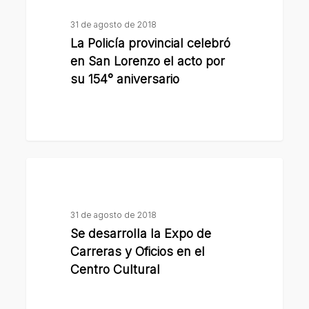
provincial
31 de agosto de 2018
celebró
La Policía provincial celebró
en
en San Lorenzo el acto por
San
su 154° aniversario
Lorenzo
el
acto
por
Se
su
desarrolla
154°
la
aniversario
31 de agosto de 2018
Expo
Se desarrolla la Expo de
de
Carreras y Oficios en el
Carreras
Centro Cultural
y
Oficios