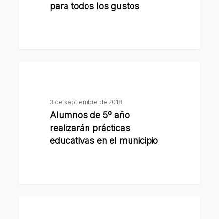
Street
para todos los gustos
Food
San
Lorenzo,
con
Alumnos
una
de
oferta
5º
gastronómica
3 de septiembre de 2018
año
para
Alumnos de 5º año
realizarán
todos
realizarán prácticas
prácticas
los
educativas en el municipio
educativas
gustos
en
el
municipio
La
Policía