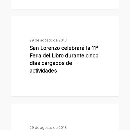
en
el
San
Centro
Lorenzo
Cultural
celebrará
29 de agosto de 2018
la
San Lorenzo celebrará la 11ª
11ª
Feria del Libro durante cinco
Feria
días cargados de
del
actividades
Libro
durante
cinco
días
San
cargados
Lorenzo
de
vuelve
actividades
29 de agosto de 2018