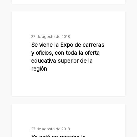
aniversario
de
Se
la
viene
escuela
la
Santa
27 de agosto de 2018
Expo
Mónica
Se viene la Expo de carreras
de
y oficios, con toda la oferta
carreras
educativa superior de la
y
región
oficios,
con
toda
la
Ya
oferta
está
educativa
en
superior
27 de agosto de 2018
marcha
de