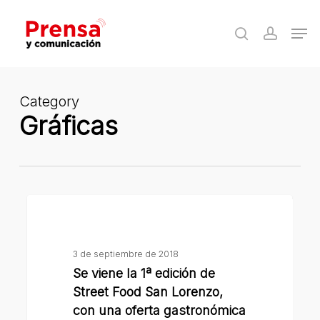
Skip
Men
to
search
accoun
Close
main
Menu
content
Category
Gráficas
Se
viene
la
3 de septiembre de 2018
1ª
Se viene la 1ª edición de
edición
Street Food San Lorenzo,
de
con una oferta gastronómica