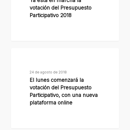
Ya está en marcha la
la
la
votación del Presupuesto
votación
región
Participativo 2018
del
Presupuesto
Participativo
2018
El
lunes
comenzará
24 de agosto de 2018
la
El lunes comenzará la
votación
votación del Presupuesto
del
Participativo, con una nueva
Presupuesto
plataforma online
Participativo,
con
una