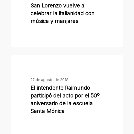
a
San Lorenzo vuelve a
celebrar
celebrar la italianidad con
la
música y manjares
italianidad
con
música
y
El
manjares
intendente
Raimundo
27 de agosto de 2018
participó
El intendente Raimundo
del
participó del acto por el 50º
acto
aniversario de la escuela
por
Santa Mónica
el
50º