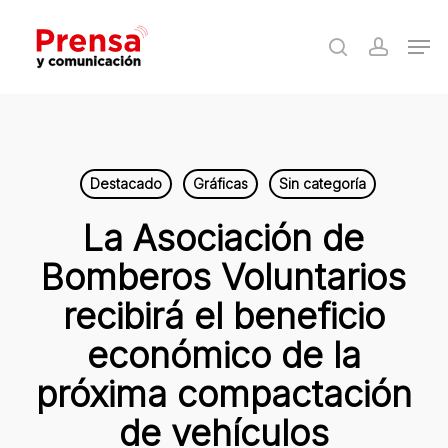
Skip
Men
to
search
accoun
Close
main
Menu
content
Destacado
Gráficas
Sin categoría
La Asociación de
Bomberos Voluntarios
recibirá el beneficio
económico de la
próxima compactación
de vehículos