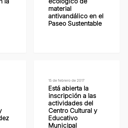
n la
ecológico de
antivandálico
material
en
antivandálico en el
el
Paseo Sustentable
Paseo
Sustentable
Está
abierta
la
15 de febrero de 2017
Está abierta la
inscripción
inscripción a las
a
actividades del
las
y
Centro Cultural y
actividades
dez
Educativo
del
Municipal
Centro