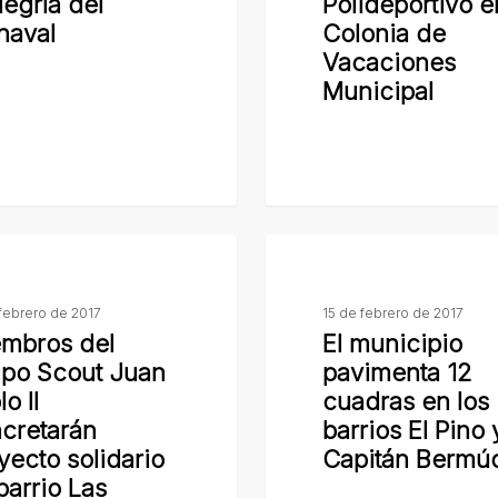
legría del
Polideportivo e
del
naval
Colonia de
Polideportivo
Vacaciones
en
Municipal
la
Colonia
de
Vacaciones
Municipal
El
municipio
pavimenta
febrero de 2017
15 de febrero de 2017
mbros del
El municipio
12
po Scout Juan
pavimenta 12
cuadras
o II
cuadras en los
en
cretarán
barrios El Pino 
los
yecto solidario
Capitán Bermú
án
barrios
barrio Las
El