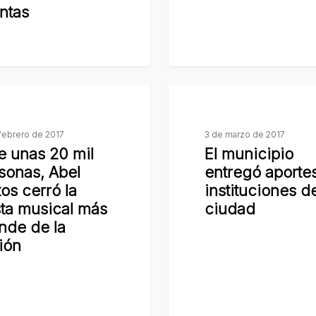
ntas
Pino
y
Capitán
Bermúdez
El
municipio
entregó
febrero de 2017
3 de marzo de 2017
e unas 20 mil
El municipio
aportes
sonas, Abel
entregó aporte
a
tos cerró la
instituciones de
instituciones
sta musical más
ciudad
de
nde de la
la
ión
ciudad