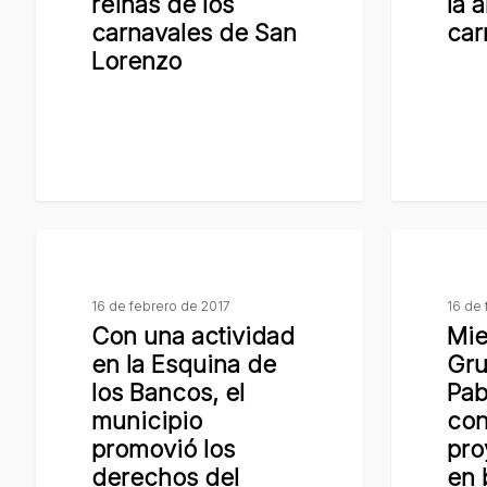
reinas de los
la a
reinas
vivir
carnavales de San
car
de
la
Lorenzo
los
alegría
carnavales
del
de
carnaval
San
Lorenzo
Con
Miembros
una
del
actividad
Grupo
16 de febrero de 2017
16 de 
Con una actividad
Mie
en
Scout
en la Esquina de
Gru
la
Juan
los Bancos, el
Pabl
Esquina
Pablo
municipio
con
de
II
promovió los
pro
los
concretar
derechos del
en 
Bancos,
proyecto