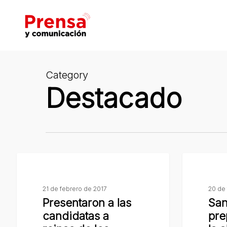
Skip
to
main
content
Category
Destacado
Hit enter to search or ESC to close
Presentaron
San
a
Lorenzo
las
se
21 de febrero de 2017
20 de 
Presentaron a las
San
candidatas
prepara
candidatas a
pre
a
para