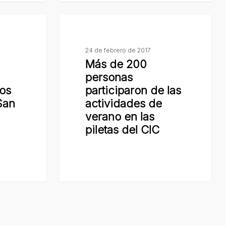
el
Más
municipio
de
200
24 de febrero de 2017
Más de 200
personas
personas
participaron
los
participaron de las
de
San
actividades de
las
verano en las
actividades
piletas del CIC
de
verano
en
x-
facebook
youtube
RSS
instagram
las
twitter
piletas
del
CIC