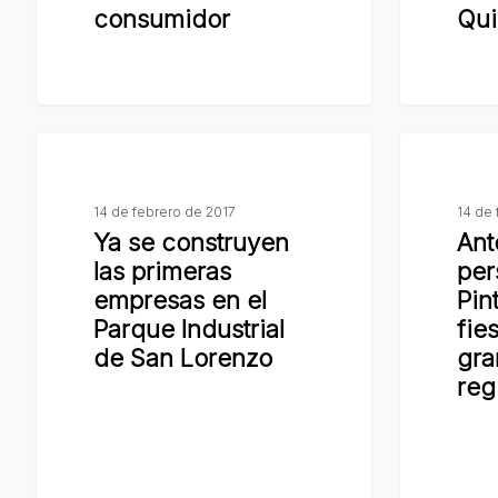
consumidor
Qui
el
solidario
municipio
en
promovió
barrio
los
Las
Ya
Ante
derechos
Quintas
se
unas
del
construyen
20
14 de febrero de 2017
14 de 
consumidor
Ya se construyen
Ant
las
mil
las primeras
per
primeras
personas,
empresas en el
Pin
empresas
Abel
Parque Industrial
fie
en
Pintos
de San Lorenzo
gra
el
cerró
reg
Parque
la
Industrial
fiesta
de
musical
San
más