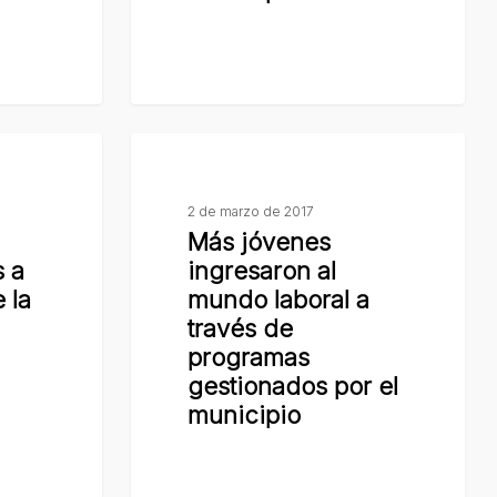
Cultural
y
Educativo
Municipal
Más
jóvenes
ingresaron
2 de marzo de 2017
Más jóvenes
al
s a
ingresaron al
mundo
 la
mundo laboral a
laboral
través de
a
programas
través
gestionados por el
de
municipio
programas
gestionados
por