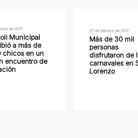
Más
de
marzo de 2017
30
27 de febrero de 2017
Poli Municipal
Más de 30 mil
mil
ibió a más de
personas
personas
 chicos en un
disfrutaron de 
disfrutaron
n encuentro de
carnavales en 
de
ación
Lorenzo
los
carnavales
en
San
 Lorenzo.
Lorenzo