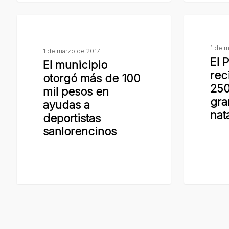
Lorenzo
grande
El
El
de
municipio
Poli
la
1 de 
otorgó
Municipal
1 de marzo de 2017
región
El 
El municipio
más
recibió
rec
otorgó más de 100
de
a
250
mil pesos en
100
más
gra
ayudas a
mil
de
nat
deportistas
pesos
250
sanlorencinos
en
chicos
ayudas
en
a
un
© 2026 Prensa y Comunicación. Municipalidad de San
deportistas
gran
sanlorencinos
encuentro
de
natación