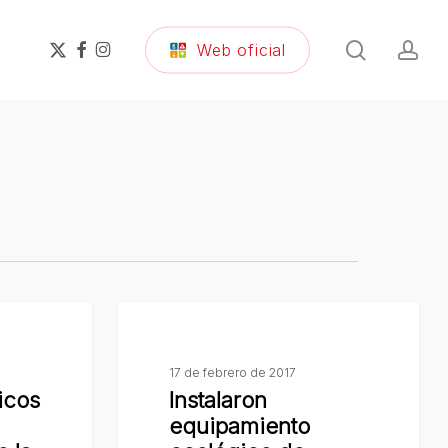
search
ac
x-
facebook
instagram
Web oficial
twitter
Instalaron
equipamiento
ecológico
17 de febrero de 2017
icos
Instalaron
de
equipamiento
material