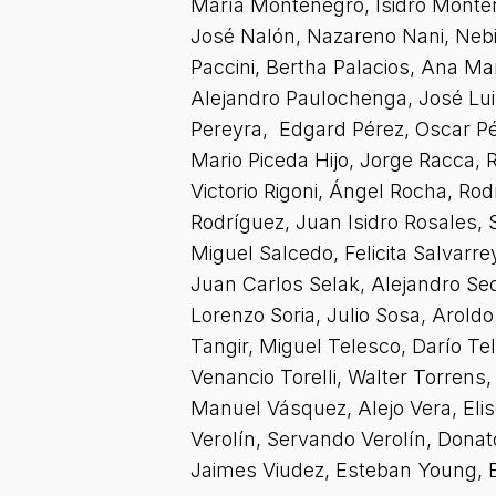
María Montenegro, Isidro Monten
José Nalón, Nazareno Nani, Nebia
Paccini, Bertha Palacios, Ana M
Alejandro Paulochenga, José Lui
Pereyra, Edgard Pérez, Oscar Pér
Mario Piceda Hijo, Jorge Racca,
Victorio Rigoni, Ángel Rocha, Rod
Rodríguez, Juan Isidro Rosales, S
Miguel Salcedo, Felicita Salvarr
Juan Carlos Selak, Alejandro Sequ
Lorenzo Soria, Julio Sosa, Aroldo 
Tangir, Miguel Telesco, Darío Te
Venancio Torelli, Walter Torrens,
Manuel Vásquez, Alejo Vera, Elis
Verolín, Servando Verolín, Donato 
Jaimes Viudez, Esteban Young, B