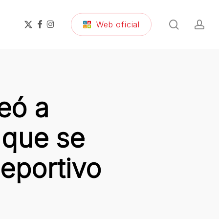
search
ac
x-
facebook
instagram
Web oficial
twitter
eó a
 que se
eportivo