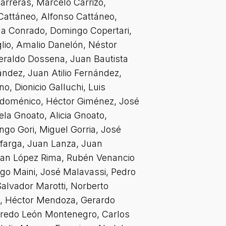
arreras, Marcelo Carrizo,
Cattáneo, Alfonso Cattáneo,
na Conrado, Domingo Copertari,
lio, Amalio Danelón, Néstor
Heraldo Dossena, Juan Bautista
ández, Juan Atilio Fernández,
no, Dionicio Galluchi, Luis
andoménico, Héctor Giménez, José
la Gnoato, Alicia Gnoato,
go Gori, Miguel Gorria, José
afarga, Juan Lanza, Juan
Juan López Rima, Rubén Venancio
go Maini, José Malavassi, Pedro
Salvador Marotti, Norberto
na, Héctor Mendoza, Gerardo
lfredo León Montenegro, Carlos