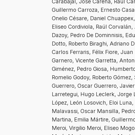
Carabajal, José Carena, Raúl Car
Guillermo Carroza, Ernesto Casag
Onelio Césare, Daniel Chuappex,
Eliseo Cordiviola, Raúl Corvalá
Dazoy, Pedro De Dominnisis, Edu
Dotto, Roberto Biraghi, Adriano 
Carlos Ferraris, Félix Fiore, Juan
Garnero, Vicente Garretta, Anto
Giménez, Pedro Giosa, Humberto G
Romelio Godoy, Roberto Gómez, S
Guerrero, Oscar Guerrero, Javier
Larretegui, Hugo Leclerk, Jorge
López, León Losovich, Eloi Luna
Malavassi, Oscar Mansilla, Pedro
Martina, Emilia Mártire, Guille
Meroi, Virgilio Meroi, Eliseo Mo