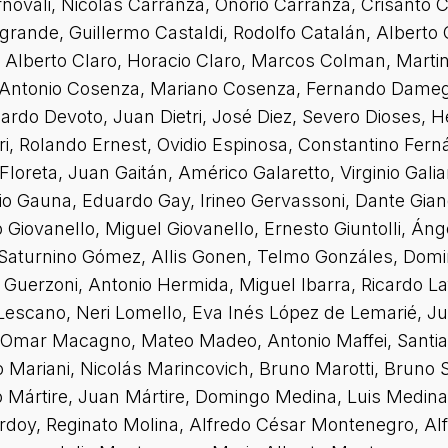
novali, Nicolás Carranza, Onorio Carranza, Crisanto C
rande, Guillermo Castaldi, Rodolfo Catalán, Alberto 
 Alberto Claro, Horacio Claro, Marcos Colman, Marti
n, Antonio Cosenza, Mariano Cosenza, Fernando Dameg
ardo Devoto, Juan Dietri, José Diez, Severo Dioses, 
Dri, Rolando Ernest, Ovidio Espinosa, Constantino Fern
 Floreta, Juan Gaitán, Américo Galaretto, Virginio Galia
nio Gauna, Eduardo Gay, Irineo Gervassoni, Dante Gi
iovanello, Miguel Giovanello, Ernesto Giuntolli, Ánge
aturnino Gómez, Allis Gonen, Telmo Gonzáles, Domin
 Guerzoni, Antonio Hermida, Miguel Ibarra, Ricardo L
 Lescano, Neri Lomello, Eva Inés López de Lemarié, 
, Omar Macagno, Mateo Madeo, Antonio Maffei, Santia
 Mariani, Nicolás Marincovich, Bruno Marotti, Bruno 
rmo Mártire, Juan Mártire, Domingo Medina, Luis Medi
gordoy, Reginato Molina, Alfredo César Montenegro, A