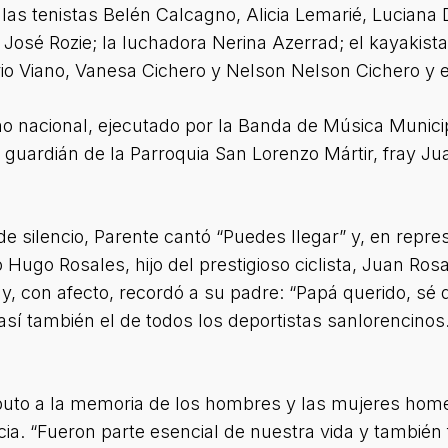
as tenistas Belén Calcagno, Alicia Lemarié, Luciana 
ta José Rozie; la luchadora Nerina Azerrad; el kayakist
o Viano, Vanesa Cichero y Nelson Nelson Cichero y e
o nacional, ejecutado por la Banda de Música Municipa
 guardián de la Parroquia San Lorenzo Mártir, fray Jua
de silencio, Parente cantó “Puedes llegar” y, en repre
 Hugo Rosales, hijo del prestigioso ciclista, Juan Ros
y, con afecto, recordó a su padre: “Papá querido, sé
así también el de todos los deportistas sanlorencinos
ributo a la memoria de los hombres y las mujeres hom
cia. “Fueron parte esencial de nuestra vida y tambié