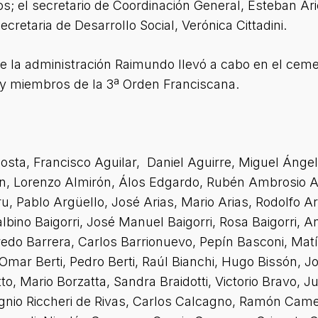
os; el secretario de Coordinación General, Esteban Ari
cretaria de Desarrollo Social, Verónica Cittadini.
la administración Raimundo llevó a cabo en el cement
y miembros de la 3ª Orden Franciscana.
sta, Francisco Aguilar, Daniel Aguirre, Miguel Ángel A
n, Lorenzo Almirón, Álos Edgardo, Rubén Ambrosio Al
 Pablo Argüello, José Arias, Mario Arias, Rodolfo Aria
bino Baigorri, José Manuel Baigorri, Rosa Baigorri, 
redo Barrera, Carlos Barrionuevo, Pepín Basconi, Mat
mar Berti, Pedro Berti, Raúl Bianchi, Hugo Bissón, Jo
o, Mario Borzatta, Sandra Braidotti, Victorio Bravo, 
gnio Riccheri de Rivas, Carlos Calcagno, Ramón Camej