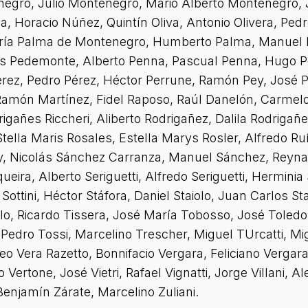
egro, Julio Montenegro, Mario Alberto Montenegro, 
, Horacio Núñez, Quintín Oliva, Antonio Olivera, Pedro
aría Palma de Montenegro, Humberto Palma, Manuel Pa
s Pedemonte, Alberto Penna, Pascual Penna, Hugo Per
ez, Pedro Pérez, Héctor Perrune, Ramón Pey, José Pic
 Ramón Martínez, Fidel Raposo, Raúl Danelón, Carmelo
rigañes Riccheri, Aliberto Rodrigañez, Dalila Rodrigañ
tella Maris Rosales, Estella Marys Rosler, Alfredo Ru
ey, Nicolás Sánchez Carranza, Manuel Sánchez, Reynal
eira, Alberto Seriguetti, Alfredo Seriguetti, Herminia 
Sottini, Héctor Stáfora, Daniel Staiolo, Juan Carlos Sta
llo, Ricardo Tissera, José María Tobosso, José Toledo
 Pedro Tossi, Marcelino Trescher, Miguel TUrcatti, Migu
eo Vera Razetto, Bonnifacio Vergara, Feliciano Vergar
Vertone, José Vietri, Rafael Vignatti, Jorge Villani, Ale
enjamín Zárate, Marcelino Zuliani.