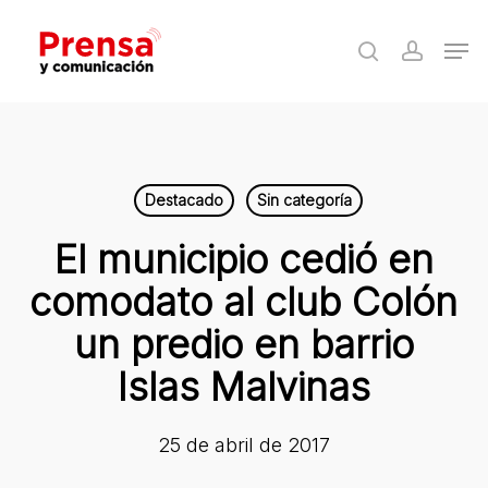
Skip
Men
to
search
accoun
Close
main
Menu
content
Destacado
Sin categoría
El municipio cedió en
comodato al club Colón
un predio en barrio
Islas Malvinas
25 de abril de 2017