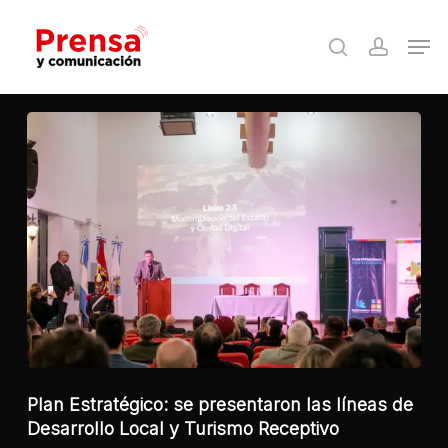
Skip
Men
to
search
accoun
Close
main
Menu
content
Plan Estratégico: se presentaron las líneas de
Desarrollo Local y Turismo Receptivo