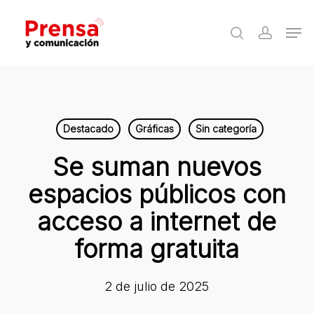
Skip
Men
to
search
accoun
Close
main
Menu
content
Destacado
Gráficas
Sin categoría
Se suman nuevos
espacios públicos con
acceso a internet de
forma gratuita
2 de julio de 2025