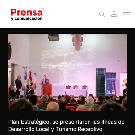
Skip
Men
to
search
accoun
Close
main
Menu
content
Plan Estratégico: se presentaron las líneas de
Desarrollo Local y Turismo Receptivo