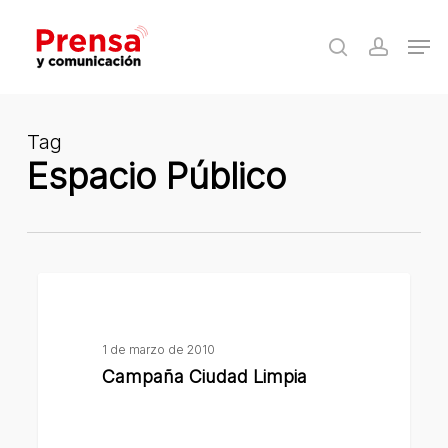
Skip
Men
to
search
accoun
Close
main
Menu
content
Tag
Espacio Público
Campaña
Ciudad
Limpia
1 de marzo de 2010
Campaña Ciudad Limpia