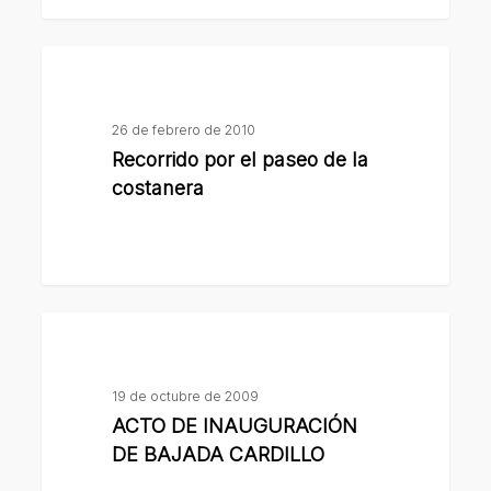
Recorrido
por
el
26 de febrero de 2010
paseo
Recorrido por el paseo de la
de
costanera
la
costanera
ACTO
DE
INAUGURACIÓN
19 de octubre de 2009
DE
ACTO DE INAUGURACIÓN
BAJADA
DE BAJADA CARDILLO
CARDILLO