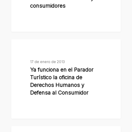
los
consumidores
usuarios
y
consumidores
Ya
funciona
en
17 de enero de 2013
el
Ya funciona en el Parador
Parador
Turístico la oficina de
Turístico
Derechos Humanos y
la
Defensa al Consumidor
oficina
de
Derechos
Humanos
Once