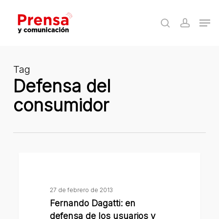
Skip
Men
to
search
accoun
Close
main
Menu
content
Tag
Defensa del
consumidor
Fernando
Dagatti:
en
27 de febrero de 2013
defensa
Fernando Dagatti: en
de
defensa de los usuarios y