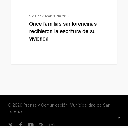
y
familias
Defensa
sanlorencinas
5 de noviembre de 2012
al
recibieron
Once familias sanlorencinas
Consumidor
la
recibieron la escritura de su
escritura
vivienda
de
su
vivienda
© 2026 Prensa y Comunicación. Municipalidad de San
Lorenzo.
x-
facebook
youtube
RSS
instagram