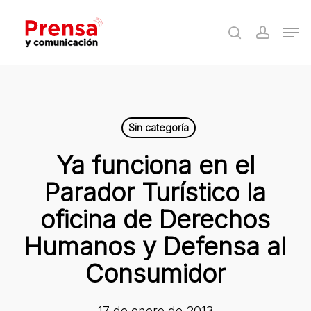
Skip
Men
to
search
accoun
Close
main
Menu
content
Sin categoría
Ya funciona en el
Parador Turístico la
oficina de Derechos
Humanos y Defensa al
Consumidor
17 de enero de 2013