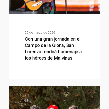
de
la
Gloria,
San
Lorenzo
26 de marzo de 2026
rendirá
Con una gran jornada en el
homenaje
Campo de la Gloria, San
a
Lorenzo rendirá homenaje a
los héroes de Malvinas
los
héroes
de
Malvinas
Se
viene
el