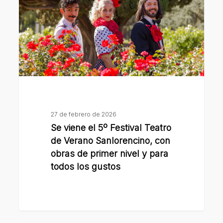
5º
Festival
Teatro
de
Verano
Sanlorencino,
con
obras
de
27 de febrero de 2026
primer
Se viene el 5º Festival Teatro
nivel
de Verano Sanlorencino, con
y
obras de primer nivel y para
todos los gustos
para
todos
los
gustos