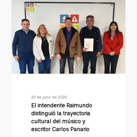
El
intendente
Raimundo
distinguió
la
trayectoria
cultural
del
músico
y
escritor
Carlos
30 de junio de 2026
Panario
El intendente Raimundo
distinguió la trayectoria
cultural del músico y
escritor Carlos Panario