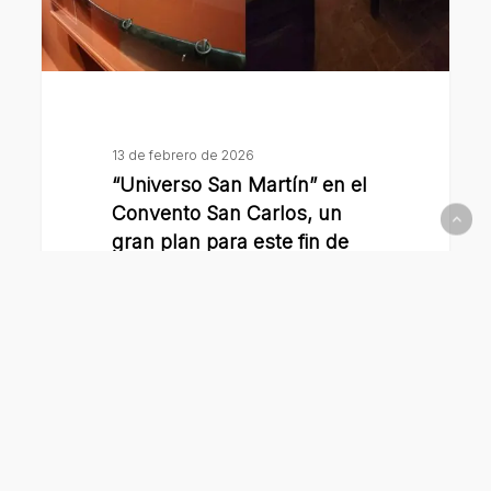
Carlos,
un
gran
plan
para
13 de febrero de 2026
este
“Universo San Martín” en el
fin
Convento San Carlos, un
de
gran plan para este fin de
semana largo
semana
largo
Raimundo
participó
de