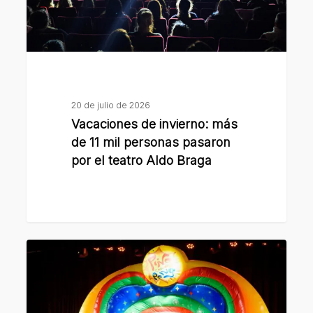
mil
personas
pasaron
por
el
teatro
20 de julio de 2026
Aldo
Vacaciones de invierno: más
Braga
de 11 mil personas pasaron
por el teatro Aldo Braga
Vacaciones
de
invierno:
San