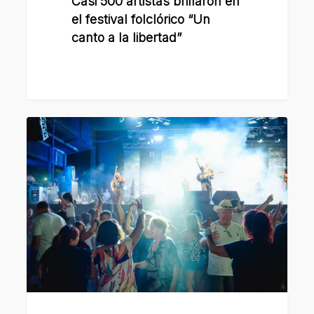
Casi 500 artistas brillaron en
el festival folclórico “Un
canto a la libertad”
El
talento
sanlorencino
tendrá
fuerte
protagonismo
en
el
festival
“Un