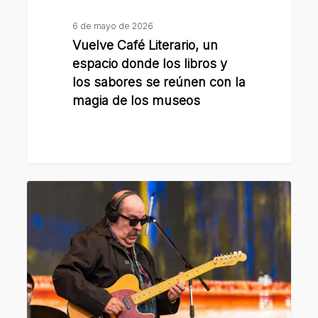
sabores
se
6 de mayo de 2026
reúnen
Vuelve Café Literario, un
con
espacio donde los libros y
la
los sabores se reúnen con la
magia de los museos
magia
de
los
museos
Con
una
gran
jornada
en
el
Campo