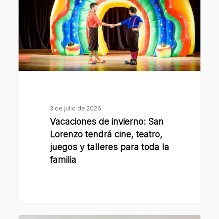
Lorenzo
tendrá
cine,
teatro,
juegos
y
talleres
para
3 de julio de 2026
toda
Vacaciones de invierno: San
la
Lorenzo tendrá cine, teatro,
familia
juegos y talleres para toda la
familia