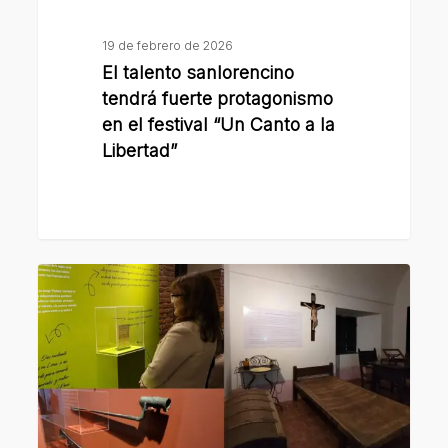
Canto
a
19 de febrero de 2026
la
El talento sanlorencino
Libertad”
tendrá fuerte protagonismo
en el festival “Un Canto a la
Libertad”
“Universo
San
Martín”
en
el
Convento
San