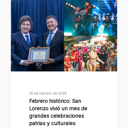
Febrero
histórico:
San
Lorenzo
vivió
un
mes
de
grandes
celebraciones
patrias
y
25 de febrero de 2026
culturales
Febrero histórico: San
Lorenzo vivió un mes de
grandes celebraciones
patrias y culturales