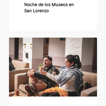
Noche de los Museos en
San Lorenzo
Vuelve
Café
Literario,
un
espacio
donde
los
libros
y
los