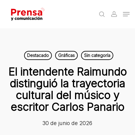
Skip
Men
to
search
accoun
Close
main
Menu
content
Destacado
Gráficas
Sin categoría
El intendente Raimundo
distinguió la trayectoria
cultural del músico y
escritor Carlos Panario
30 de junio de 2026