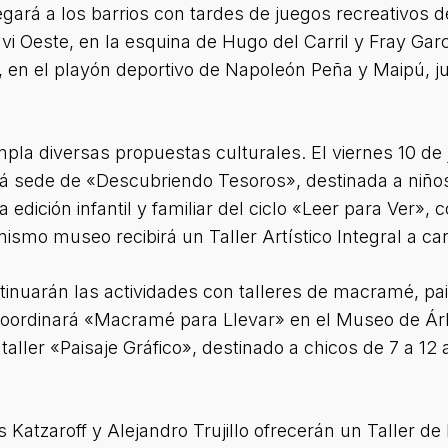
rá a los barrios con tardes de juegos recreativos de 
vi Oeste, en la esquina de Hugo del Carril y Fray Garc
a, en el playón deportivo de Napoleón Peña y Maipú, j
a diversas propuestas culturales. El viernes 10 de jul
á sede de «Descubriendo Tesoros», destinada a niños
a edición infantil y familiar del ciclo «Leer para Ver», 
mismo museo recibirá un Taller Artístico Integral a c
uarán las actividades con talleres de macramé, paisa
o coordinará «Macramé para Llevar» en el Museo de Ár
l taller «Paisaje Gráfico», destinado a chicos de 7 a 12
és Katzaroff y Alejandro Trujillo ofrecerán un Taller 