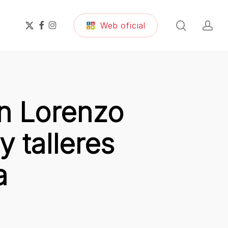
search
ac
x-
facebook
instagram
Web oficial
twitter
an Lorenzo
y talleres
a