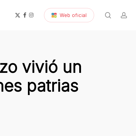
search
ac
x-
facebook
instagram
Web oficial
twitter
zo vivió un
es patrias