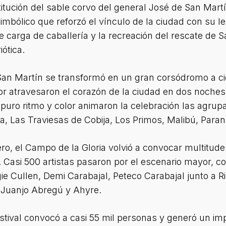
itución del sable corvo del general José de San Mart
imbólico que reforzó el vínculo de la ciudad con su leg
nte carga de caballería y la recreación del rescate d
ótica.
 San Martín se transformó en un gran corsódromo a cie
r atravesaron el corazón de la ciudad en dos noches
 puro ritmo y color animaron la celebración las agrup
, Las Traviesas de Cobija, Los Primos, Malibú, Paran
ro, el Campo de la Gloria volvió a convocar multitudes
d”. Casi 500 artistas pasaron por el escenario mayor,
 Cullen, Demi Carabajal, Peteco Carabajal junto a Ri
Juanjo Abregú y Ahyre.
 festival convocó a casi 55 mil personas y generó un i