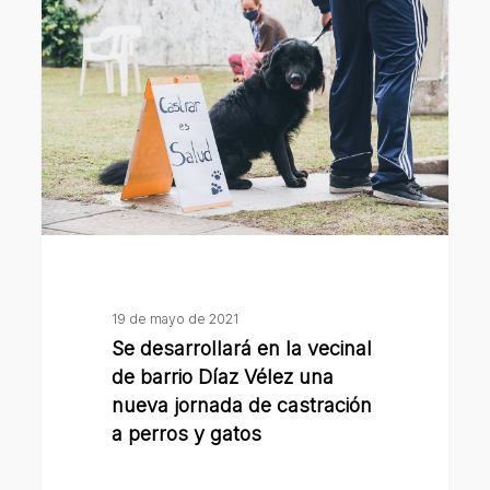
desarrollará
en
la
vecinal
de
barrio
Díaz
Vélez
una
nueva
jornada
19 de mayo de 2021
de
Se desarrollará en la vecinal
castración
de barrio Díaz Vélez una
a
nueva jornada de castración
a perros y gatos
perros
y