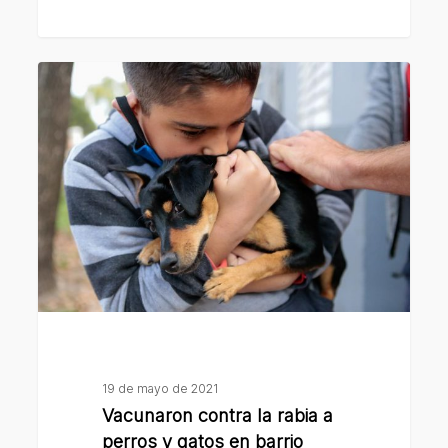
gatos
Vacunaron
contra
la
rabia
a
perros
y
gatos
en
barrio
Mitre
19 de mayo de 2021
Vacunaron contra la rabia a
perros y gatos en barrio