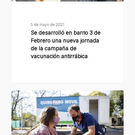
jornada
de
la
5 de mayo de 2021
campaña
Se desarrolló en barrio 3 de
de
Febrero una nueva jornada
vacunación
de la campaña de
vacunación antirrábica
antirrábica
Vacunaron
contra
la
rabia
a