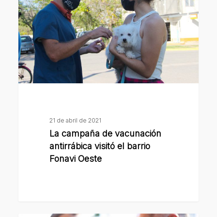
vacunación
antirrábica
visitó
el
barrio
Fonavi
Oeste
21 de abril de 2021
La campaña de vacunación
antirrábica visitó el barrio
Fonavi Oeste