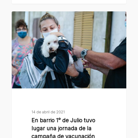
En
barrio
1°
de
Julio
tuvo
lugar
una
jornada
de
la
campaña
14 de abril de 2021
de
En barrio 1° de Julio tuvo
vacunación
lugar una jornada de la
antirrábica
campaña de vacunación