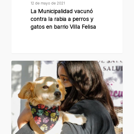
barrio
12 de mayo de 2021
Villa
La Municipalidad vacunó
Felisa
contra la rabia a perros y
gatos en barrio Villa Felisa
Se
desarrolló
en
barrio
3
de
Febrero
una
nueva