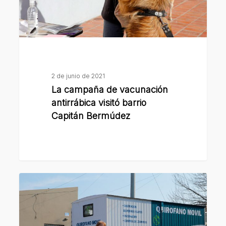
barrio
Capitán
Bermúdez
2 de junio de 2021
La campaña de vacunación
antirrábica visitó barrio
Capitán Bermúdez
La
Municipalidad
vacunó
contra