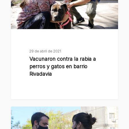
perros
y
gatos
en
barrio
Rivadavia
29 de abril de 2021
Vacunaron contra la rabia a
perros y gatos en barrio
Rivadavia
La
campaña
de