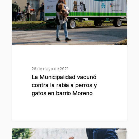
la
rabia
a
perros
y
gatos
en
barrio
26 de mayo de 2021
Moreno
La Municipalidad vacunó
contra la rabia a perros y
gatos en barrio Moreno
Se