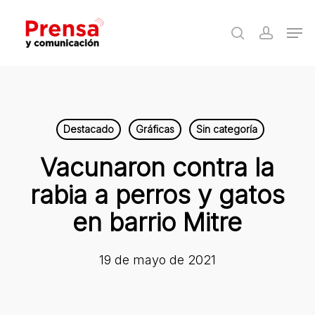
Skip
Men
to
search
accoun
Close
main
Menu
content
Destacado
Gráficas
Sin categoría
Vacunaron contra la
rabia a perros y gatos
en barrio Mitre
19 de mayo de 2021