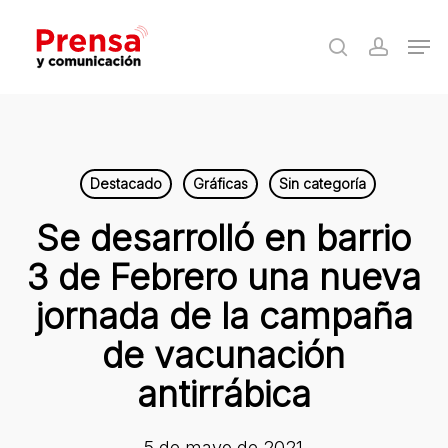
Skip
Men
to
search
accoun
Close
main
Menu
content
Destacado
Gráficas
Sin categoría
Se desarrolló en barrio
3 de Febrero una nueva
jornada de la campaña
de vacunación
antirrábica
5 de mayo de 2021