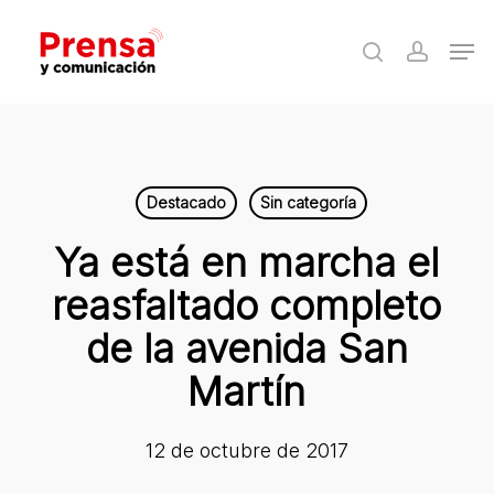
Skip
Men
to
search
accoun
Close
main
Menu
content
Destacado
Sin categoría
Ya está en marcha el
reasfaltado completo
de la avenida San
Martín
12 de octubre de 2017