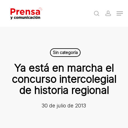
Skip
Men
to
search
accoun
Close
main
Menu
content
Sin categoría
Ya está en marcha el
concurso intercolegial
de historia regional
30 de julio de 2013