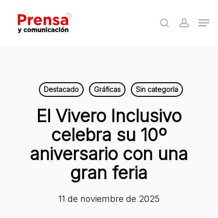
Skip
Men
to
search
accoun
Close
main
Menu
content
Destacado
Gráficas
Sin categoría
El Vivero Inclusivo
celebra su 10º
aniversario con una
gran feria
11 de noviembre de 2025