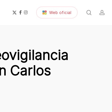
search
ac
x-
facebook
instagram
Web oficial
twitter
ovigilancia
n Carlos