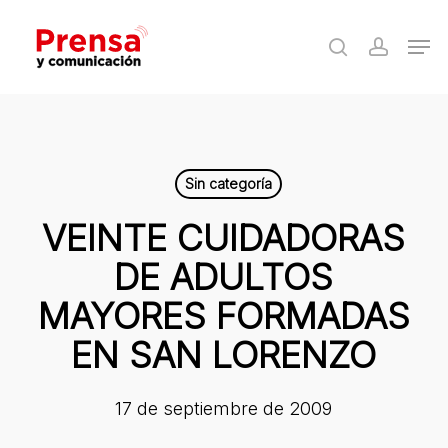
Skip
Men
to
search
accoun
Close
main
Menu
content
Sin categoría
VEINTE CUIDADORAS
DE ADULTOS
MAYORES FORMADAS
EN SAN LORENZO
17 de septiembre de 2009