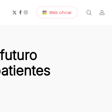
search
ac
x-
facebook
instagram
Web oficial
twitter
futuro
atientes