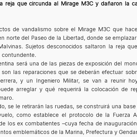
la reja que circunda al Mirage M3C y dañaron la c
ctos de vandalismo sobre el Mirage M3C que hace
gen norte del Paseo de la Libertad, donde se empla
Malvinas. Sujetos desconocidos saltaron la reja que
o contundente.
entina será una de las piezas de exposición del mo
s son las reparaciones que se deberán efectuar sobre
rrera, y un Ingeniero Militar, se van a reunir h
uede arreglar y qué requerirá la colocación de rep
lmaro.
, se le retirarán las ruedas, se construirá una base
vuelo, como establece el protocolo de la Fuerza 
e los ex combatientes –cuya fecha de inauguración e
entos emblemáticos de la Marina, Prefectura y Genda