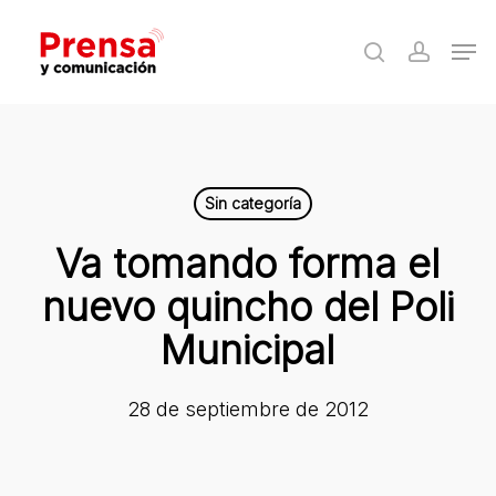
Skip
Men
to
search
accoun
Close
main
Menu
content
Sin categoría
Va tomando forma el
nuevo quincho del Poli
Municipal
28 de septiembre de 2012