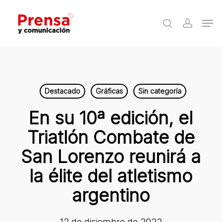
Skip
Men
to
search
accoun
Close
main
Menu
content
Destacado
Gráficas
Sin categoría
En su 10ª edición, el
Triatlón Combate de
San Lorenzo reunirá a
la élite del atletismo
argentino
12 de diciembre de 2022