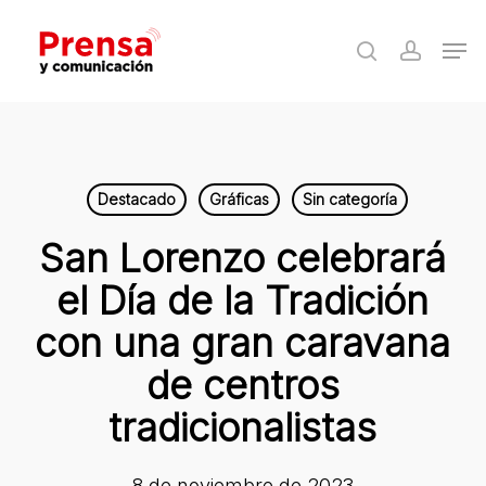
Skip
Men
to
search
accoun
Close
main
Menu
content
Destacado
Gráficas
Sin categoría
San Lorenzo celebrará
el Día de la Tradición
con una gran caravana
de centros
tradicionalistas
8 de noviembre de 2023