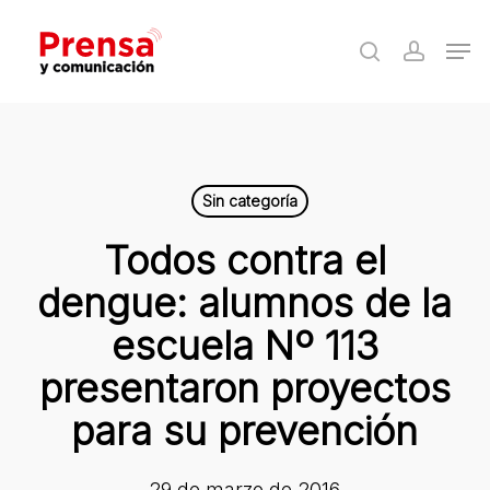
Skip
Men
to
search
accoun
Close
main
Menu
content
Sin categoría
Todos contra el
dengue: alumnos de la
escuela Nº 113
presentaron proyectos
para su prevención
29 de marzo de 2016