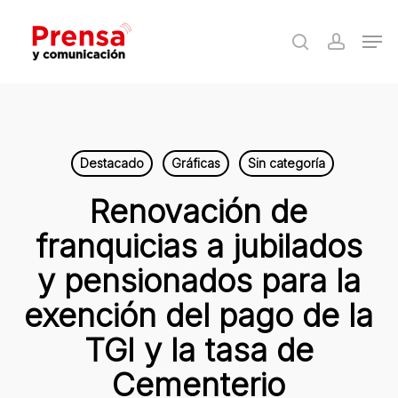
Skip
Men
to
search
accoun
Close
main
Menu
content
Destacado
Gráficas
Sin categoría
Renovación de
franquicias a jubilados
y pensionados para la
exención del pago de la
TGI y la tasa de
Cementerio