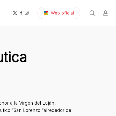
search
ac
x-
facebook
instagram
Web oficial
twitter
tica
onor a la Virgen del Luján.
áutico “San Lorenzo “alrededor de