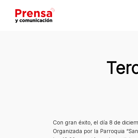
Skip
to
main
content
Hit enter to search or ESC to close
Ter
Con gran éxito, el día 8 de dicie
Organizada por la Parroquia “San