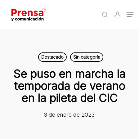
Skip
Men
to
search
accoun
Close
main
Menu
content
Destacado
Sin categoría
Se puso en marcha la
temporada de verano
en la pileta del CIC
3 de enero de 2023