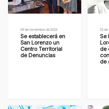
un
una
Centro
charla
Territorial
de
de
capacitaci
Denuncias
contra
29 de noviembre de 2022
22 de
Se establecerá en
Se 
la
San Lorenzo un
Lor
violencia
Centro Territorial
de 
de
de Denuncias
con
género
de 
En
En