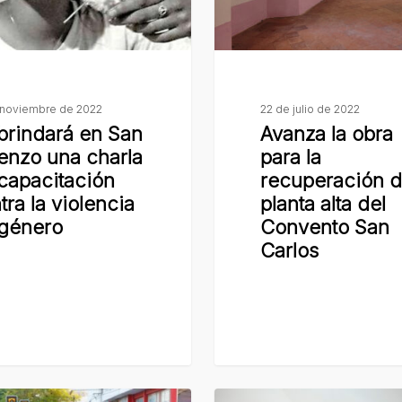
recuperación
de
la
ón
planta
alta
 noviembre de 2022
22 de julio de 2022
brindará en San
Avanza la obra
del
enzo una charla
para la
Convento
capacitación
recuperación d
San
tra la violencia
planta alta del
Carlos
género
Convento San
Carlos
Jóvenes