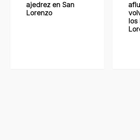
ajedrez en San
afl
a
Lorenzo
vol
San
los
Lorenzo
Lor
© 2026 Prensa y Comunicación. Municipalidad de San