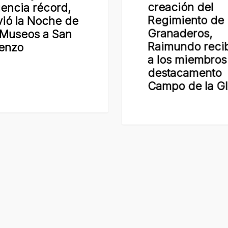
uencia récord,
Regimiento de
a
vió la Noche de
Granaderos,
los
 Museos a San
Raimundo reci
miembros
enzo
a los miembros
del
destacamento
destacamento
Campo de la Gl
Campo
de
la
Gloria
 Lorenzo.