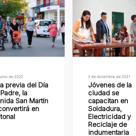
de
la
ciudad
se
capacitan
en
Soldadura,
Electricidad
y
junio de 2022
3 de diciembre de 2021
la previa del Día
Jóvenes de la
Reciclaje
 Padre, la
ciudad se
de
nida San Martín
capacitan en
indumentaria
convertirá en
Soldadura,
tonal
Electricidad y
Reciclaje de
indumentaria