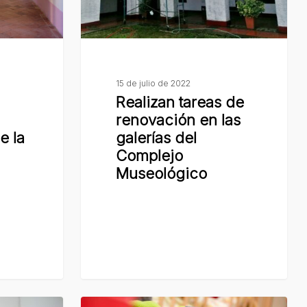
las
galerías
del
Complejo
Museológico
15 de julio de 2022
Realizan tareas de
renovación en las
e la
galerías del
Complejo
Museológico
Brindarán