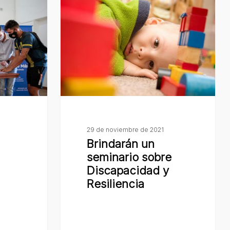
un
seminario
sobre
Discapacidad
y
Resiliencia
29 de noviembre de 2021
Brindarán un
seminario sobre
Discapacidad y
Resiliencia