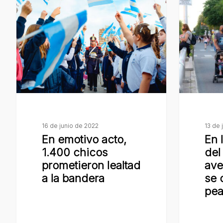
emotivo
la
acto,
previa
1.400
del
chicos
Día
prometieron
del
lealtad
Padre,
a
la
la
avenida
bandera
San
16 de junio de 2022
13 de 
En emotivo acto,
En 
Martín
1.400 chicos
del
se
prometieron lealtad
ave
convertirá
a la bandera
se 
en
pea
peatonal