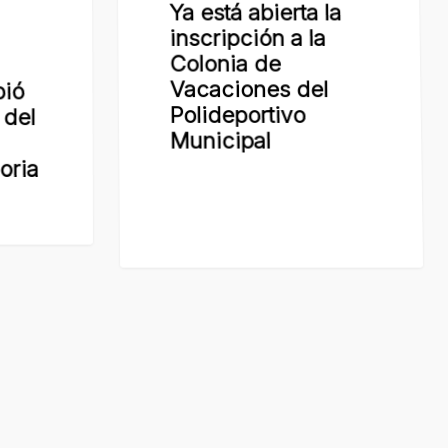
Colonia de
Municipal
Vacaciones del
bió
Polideportivo
 del
Municipal
oria
x-
facebook
youtube
RSS
instagram
twitter