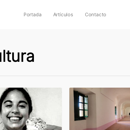
Portada
Artículos
Contacto
ltura
Avanza
la
obra
para
la