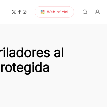
search
ac
x-
facebook
instagram
Web oficial
twitter
iladores al
rotegida