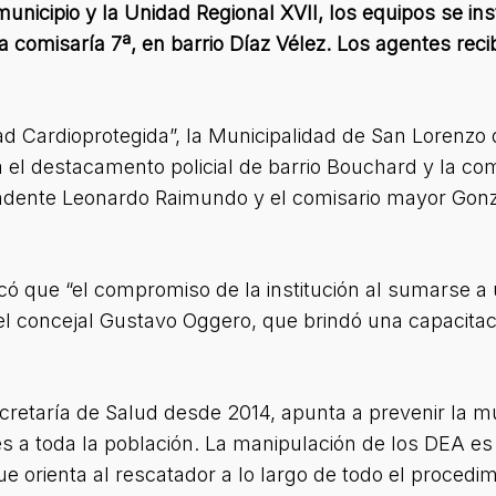
 municipio y la Unidad Regional XVII, los equipos se i
la comisaría 7ª, en barrio Díaz Vélez. Los agentes rec
 Cardioprotegida”, la Municipalidad de San Lorenzo d
el destacamento policial de barrio Bouchard y la com
endente Leonardo Raimundo y el comisario mayor Gonz
có que “el compromiso de la institución al sumarse a
el concejal Gustavo Oggero, que brindó una capacitac
cretaría de Salud desde 2014, apunta a prevenir la m
es a toda la población. La manipulación de los DEA es 
orienta al rescatador a lo largo de todo el procedimi